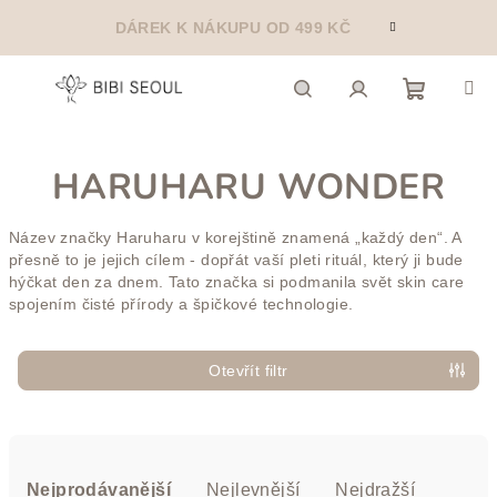
Přejít
DÁREK K NÁKUPU OD 499 KČ
na
obsah
Nákupn
Hledat
Přihlášení
HARUHARU WONDER
košík
Název značky Haruharu v korejštině znamená „každý den“. A
přesně to je jejich cílem - dopřát vaší pleti rituál, který ji bude
hýčkat den za dnem. Tato značka si podmanila svět skin care
spojením čisté přírody a špičkové technologie.
Otevřít filtr
Ř
a
Nejprodávanější
Nejlevnější
Nejdražší