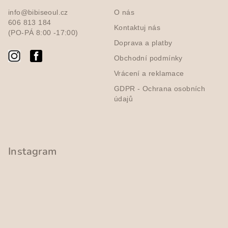
a
a
c
info@bibiseoul.cz
O nás
t
í
606 813 184
Kontaktuj nás
í
(PO-PÁ 8:00 -17:00)
p
Doprava a platby
r
v
Obchodní podmínky
k
Vrácení a reklamace
y
GDPR - Ochrana osobních
v
údajů
ý
p
i
s
Instagram
u