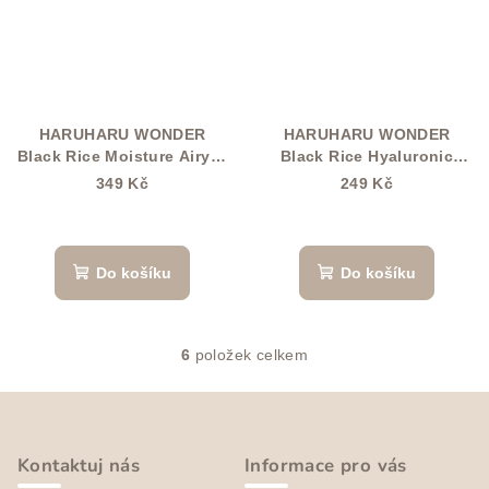
HARUHARU WONDER
HARUHARU WONDER
Black Rice Moisture Airyfit
Black Rice Hyaluronic
Daily Sunscreen SPF50+
Toner 150 ml
349 Kč
249 Kč
PA++++ 50 ml
Průměrné
hodnocení
produktu
Do košíku
Do košíku
je
5,0
z
5
6
položek celkem
O
hvězdiček.
v
Z
l
á
á
p
d
Kontaktuj nás
Informace pro vás