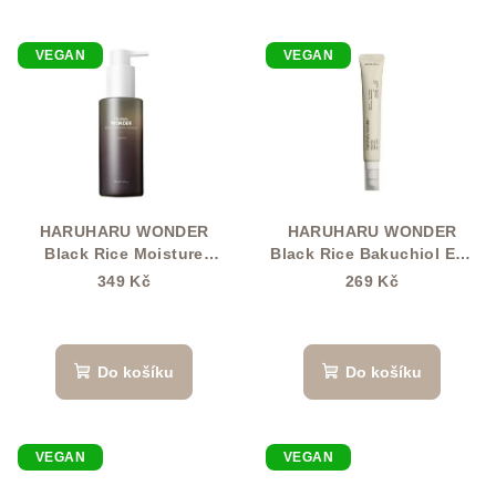
ů
VEGAN
VEGAN
HARUHARU WONDER
HARUHARU WONDER
Black Rice Moisture
Black Rice Bakuchiol Eye
Cleansing Oil 150 ml
Cream 20 ml
349 Kč
269 Kč
Do košíku
Do košíku
VEGAN
VEGAN