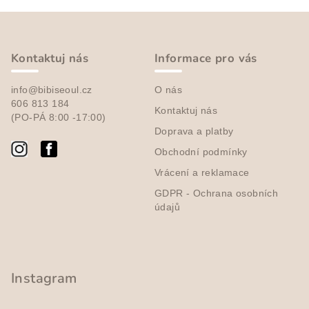
v
Z
l
á
á
p
d
Kontaktuj nás
Informace pro vás
a
a
c
info@bibiseoul.cz
O nás
t
í
606 813 184
Kontaktuj nás
í
(PO-PÁ 8:00 -17:00)
p
Doprava a platby
r
v
Obchodní podmínky
k
Vrácení a reklamace
y
GDPR - Ochrana osobních
v
údajů
ý
p
i
s
Instagram
u