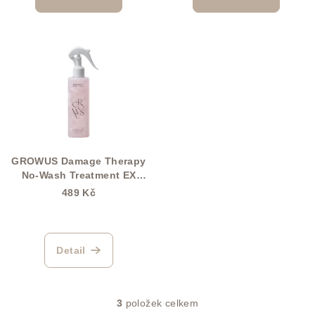
t
ů
GROWUS Damage Therapy
No-Wash Treatment EX
250 ml
489 Kč
Detail
3
položek celkem
O