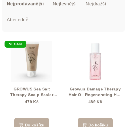
a
Nejprodávanější
Nejlevnější
Nejdražší
z
e
Abecedně
n
í
V
p
VEGAN
ý
r
p
o
i
d
s
u
p
k
r
t
GROWUS Sea Salt
Growus Damage Therapy
o
Therapy Scalp Scaler
Hair Oil Regenerating Hair
ů
(Jumbo) 250 g
Oil 65ml
d
479 Kč
489 Kč
u
k
Do košíku
Do košíku