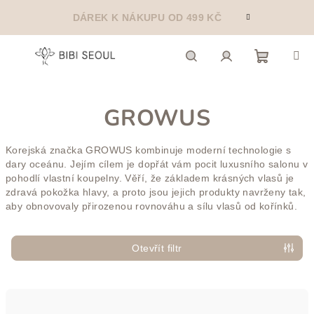
Přejít
DÁREK K NÁKUPU OD 499 KČ
na
obsah
Nákupn
Hledat
Přihlášení
GROWUS
košík
Korejská značka GROWUS kombinuje moderní technologie s
dary oceánu. Jejím cílem je dopřát vám pocit luxusního salonu v
pohodlí vlastní koupelny. Věří, že základem krásných vlasů je
zdravá pokožka hlavy, a proto jsou jejich produkty navrženy tak,
aby obnovovaly přirozenou rovnováhu a sílu vlasů od kořínků.
Otevřít filtr
Ř