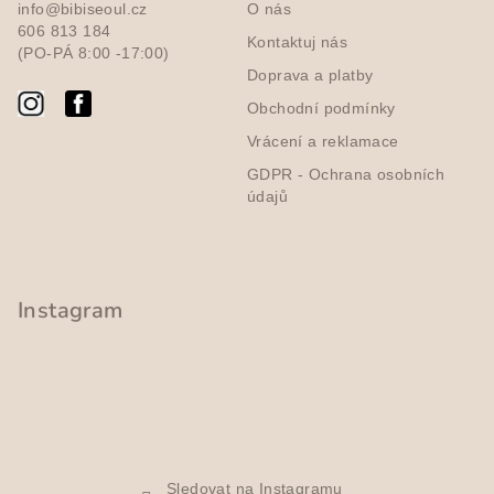
r
info@bibiseoul.cz
O nás
t
v
606 813 184
Kontaktuj nás
í
k
(PO-PÁ 8:00 -17:00)
y
Doprava a platby
v
Obchodní podmínky
ý
Vrácení a reklamace
p
i
GDPR - Ochrana osobních
údajů
s
u
Instagram
Sledovat na Instagramu