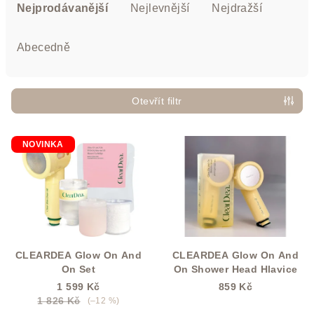
a
Nejprodávanější
Nejlevnější
Nejdražší
z
e
Abecedně
n
í
p
Otevřít filtr
r
V
o
NOVINKA
ý
d
p
u
i
k
s
t
p
ů
r
CLEARDEA Glow On And
CLEARDEA Glow On And
o
On Set
On Shower Head Hlavice
d
1 599 Kč
859 Kč
1 826 Kč
(–12 %)
u