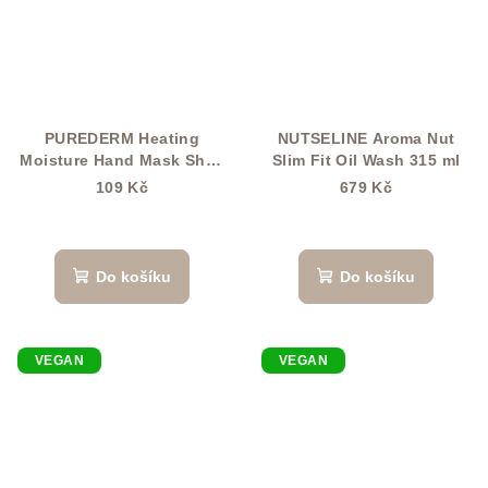
PUREDERM Heating
NUTSELINE Aroma Nut
Moisture Hand Mask Shea
Slim Fit Oil Wash 315 ml
Butter
109 Kč
679 Kč
Do košíku
Do košíku
VEGAN
VEGAN