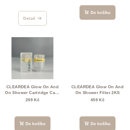
k
t
Do košíku
Detail
ů
CLEARDEA Glow On And
CLEARDEA Glow On And
On Shower Cartridge Case
On Shower Filter 2KS
(Pouzdro na patronu)
299 Kč
459 Kč
Do košíku
Do košíku