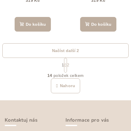
319 Kč
319 Kč
Do košíku
Do košíku
Načíst další 2
S
t
1
2
O
r
14
položek celkem
á
v
n
l
Nahoru
k
á
o
d
v
Z
a
á
n
á
c
í
í
p
Kontaktuj nás
Informace pro vás
p
a