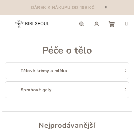
Přejít
DÁREK K NÁKUPU OD 499 KČ
na
obsah
Nákupn
Hledat
Přihlášení
Péče o tělo
košík
Tělové krémy a mléka
Sprchové gely
Nejprodávanější