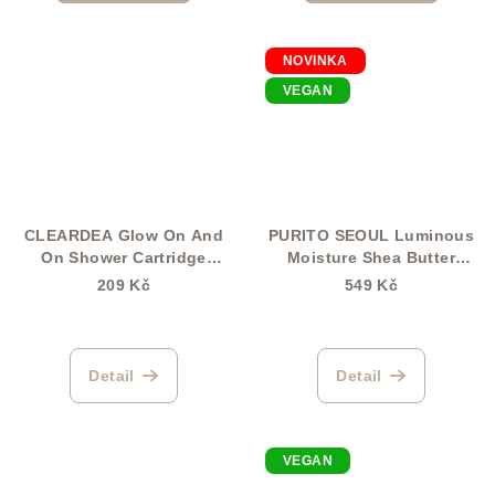
NOVINKA
VEGAN
CLEARDEA Glow On And
PURITO SEOUL Luminous
On Shower Cartridge
Moisture Shea Butter
(Ampulová pečující
Body Lotion Gentle On
209 Kč
549 Kč
patrona – 19g)
Skin 300 ml
Detail
Detail
VEGAN