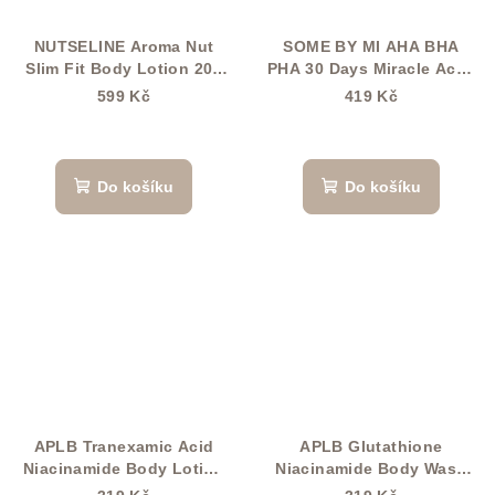
NUTSELINE Aroma Nut
SOME BY MI AHA BHA
Slim Fit Body Lotion 200
PHA 30 Days Miracle Acne
ml
Clear Body Cleanser 400
599 Kč
419 Kč
ml
Do košíku
Do košíku
APLB Tranexamic Acid
APLB Glutathione
Niacinamide Body Lotion
Niacinamide Body Wash
160 ml
300 ml