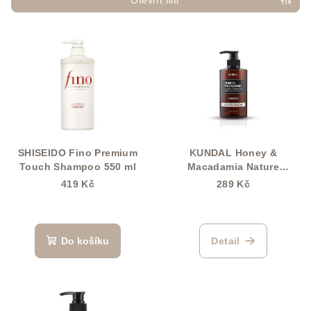
p
Otevřít filtr
r
V
o
ý
d
p
u
i
k
s
t
p
ů
r
SHISEIDO Fino Premium
KUNDAL Honey &
o
Touch Shampoo 550 ml
Macadamia Nature
Shampoo 500 ml
d
419 Kč
289 Kč
u
k
t
Do košíku
Detail
ů