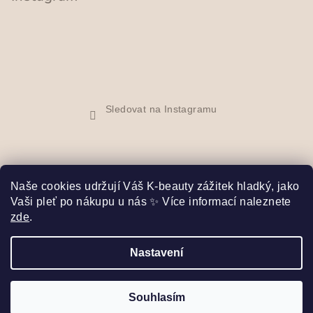
Sledovat na Instagramu
Naše cookies udržují Váš K-beauty zážitek hladký, jako
Vaši pleť po nákupu u nás ✨ Více informací naleznete
Facebook
zde
.
Nastavení
Copyright 2026
Bibi Seoul
. Všechna práva vyhrazena.
Upravit nastavení cookies
Souhlasím