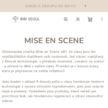
Přejít
DÁREK K NÁKUPU OD 499 KČ
na
obsah
Nákupn
Hledat
Přihlášení
MISE EN SCENE
košík
Jihokorejská značka Mise en Scène věří, že vlasy jsou tím
nejdůležitějším doplňkem vaší osobnosti. Její název, vypůjčený
z filmové terminologie, v překladu znamená „uvedení na scénu“
- a přesně to dělá s vašimi vlasy. Promění je v korunu krásy,
která je připravena na světla reflektorů.
Jako leader v oblasti K-beauty péče o vlasy kombinuje moderní
technologie s vysoce účinnými ingrediencemi, jako jsou vzácné
oleje a proteiny. Výsledkem jsou produkty, které neřeší jen
povrchový lesk, ale hloubkovou regeneraci a zdraví vlasového
vlákna.