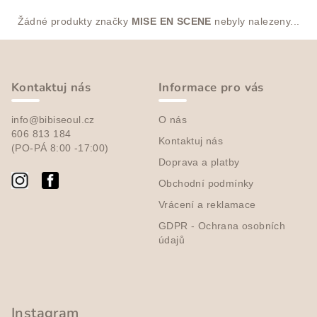
Žádné produkty značky
MISE EN SCENE
nebyly nalezeny...
Z
á
p
Kontaktuj nás
Informace pro vás
a
info@bibiseoul.cz
O nás
t
606 813 184
Kontaktuj nás
í
(PO-PÁ 8:00 -17:00)
Doprava a platby
Obchodní podmínky
Vrácení a reklamace
GDPR - Ochrana osobních
údajů
Instagram