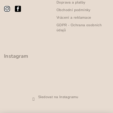
Doprava a platby
r
v
Obchodní podmínky
k
Vrácení a reklamace
y
GDPR - Ochrana osobních
v
údajů
ý
p
i
s
Instagram
u
Sledovat na Instagramu