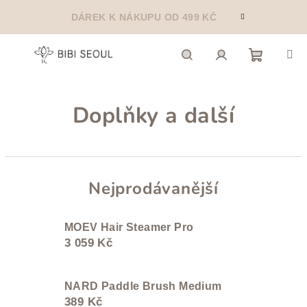
Přejít
DÁREK K NÁKUPU OD 499 KČ
na
obsah
Nákupn
Hledat
Přihlášení
Doplňky a další
košík
Nejprodávanější
MOEV Hair Steamer Pro
3 059 Kč
NARD Paddle Brush Medium
389 Kč