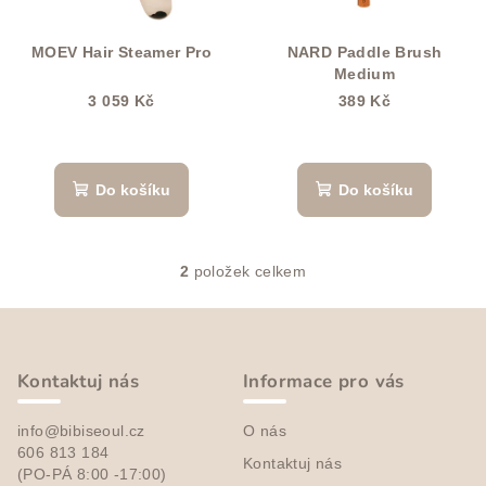
t
p
ů
r
MOEV Hair Steamer Pro
NARD Paddle Brush
o
Medium
d
3 059 Kč
389 Kč
u
Průměrné
k
hodnocení
produktu
t
Do košíku
Do košíku
je
ů
5,0
z
5
2
položek celkem
O
hvězdiček.
v
Z
l
á
á
p
d
Kontaktuj nás
Informace pro vás
a
a
c
info@bibiseoul.cz
O nás
t
í
606 813 184
Kontaktuj nás
í
(PO-PÁ 8:00 -17:00)
p