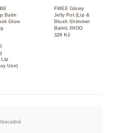
BE
FWEE Glowy
p Balm
Jelly Pot (Lip &
ask Glow
Blush Shimmer
 g
Balm) JHOO
329 Kč
D
g
 Lip
Day Use)
Abecedně