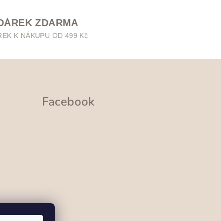
DÁREK ZDARMA
REK K NÁKUPU OD 499 Kč
Facebook
ramu