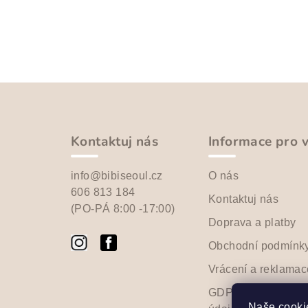
Z
á
p
Kontaktuj nás
Informace pro 
a
info@bibiseoul.cz
O nás
t
606 813 184
Kontaktuj nás
(PO-PÁ 8:00 -17:00)
í
Doprava a platby
Obchodní podmínk
Vrácení a reklamac
GDPR - Ochrana o
Naše cookie