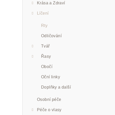
Krása a Zdraví
a
n
Líčení
n
Rty
í
Odličování
p
Tvář
a
Řasy
n
Obočí
e
Oční linky
l
Doplňky a další
Osobní péče
Péče o vlasy