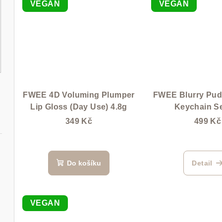
t
VEGAN
VEGAN
ů
FWEE 4D Voluming Plumper
FWEE Blurry Pud
Lip Gloss (Day Use) 4.8g
Keychain Se
349 Kč
499 Kč
Do košíku
Detail
50 ml
VEGAN