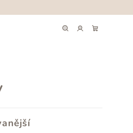
Hledat
Přihlášení
Nákupní
košík
y
anější