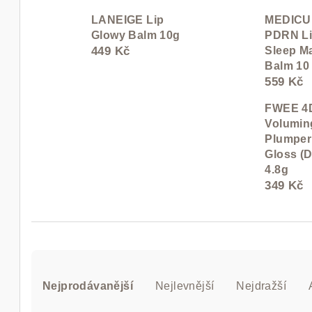
LANEIGE Lip
MEDICU
Glowy Balm 10g
PDRN Li
449 Kč
Sleep M
Balm 10
559 Kč
FWEE 4
Volumin
Plumper
Gloss (
4.8g
349 Kč
Ř
a
Nejprodávanější
Nejlevnější
Nejdražší