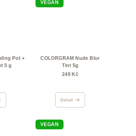
VEGAN
ding Pot +
COLORGRAM Nude Blur
t 5 g
Tint 5g
249 Kč
Detail
VEGAN