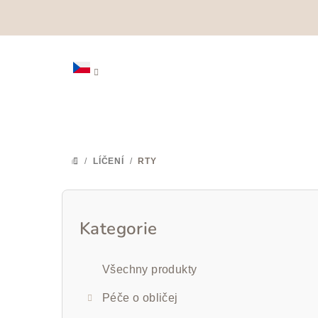
Přejít
na
obsah
/
LÍČENÍ
/
RTY
DOMŮ
P
o
Kategorie
Přeskočit
kategorie
s
Všechny produkty
t
Péče o obličej
r