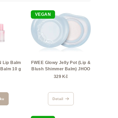
VEGAN
 Lip Balm
FWEE Glowy Jelly Pot (Lip &
 Balm 10 g
Blush Shimmer Balm) JHOO
329 Kč
íku
Detail