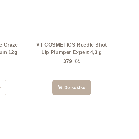
e Craze
VT COSMETICS Reedle Shot
rum 12g
Lip Plumper Expert 4,3 g
379 Kč
Do košíku