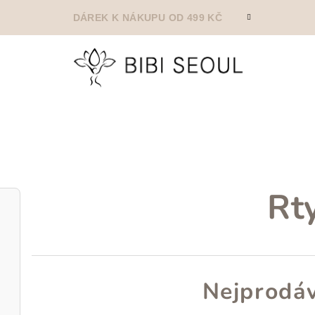
DÁREK K NÁKUPU OD 499 KČ
Rt
Nejprodáv