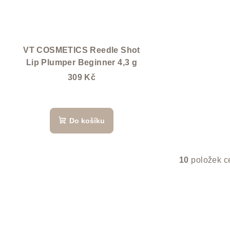
VT COSMETICS Reedle Shot
Lip Plumper Beginner 4,3 g
309 Kč
Do košíku
10
položek c
O
v
l
á
d