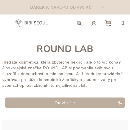
Přejít
DÁREK K NÁKUPU OD 499 KČ
na
obsah
Nákupn
Hledat
Přihlášení
ROUND LAB
košík
Hledáte kosmetiku, která zbytečně nekřičí, ale o to víc koná?
Jihokorejská značka ROUND LAB si podmanila svět svou
filozofií jednoduchosti a minimalismu. Její produkty pravidelně
vyhrávají prestižní kosmetické žebříčky a jsou milovány pro
svou schopnost zklidnit i tu nejcitlivější pleť.
Otevřít filtr
Ř