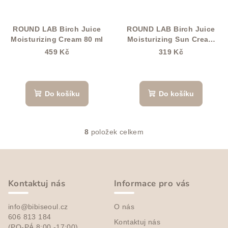
ROUND LAB Birch Juice
ROUND LAB Birch Juice
Moisturizing Cream 80 ml
Moisturizing Sun Cream
SPF 50+ PA++++ 50 ml
459 Kč
319 Kč
Průměrné
hodnocení
produktu
Do košíku
Do košíku
je
5,0
z
8
položek celkem
5
O
hvězdiček.
v
Z
l
á
á
p
d
Kontaktuj nás
Informace pro vás
a
a
c
info@bibiseoul.cz
O nás
t
í
606 813 184
Kontaktuj nás
í
(PO-PÁ 8:00 -17:00)