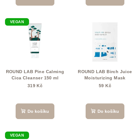
t
ů
VEGAN
ROUND LAB Pine Calming
ROUND LAB Birch Juice
Cica Cleanser 150 ml
Moisturizing Mask
319 Kč
59 Kč
Do košíku
Do košíku
VEGAN