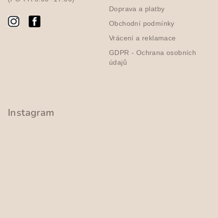
p
Doprava a platby
r
v
Obchodní podmínky
k
Vrácení a reklamace
y
GDPR - Ochrana osobních
v
údajů
ý
p
i
s
Instagram
u