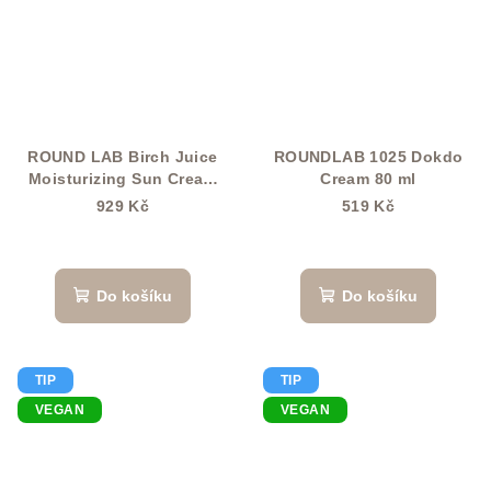
ROUND LAB Birch Juice
ROUNDLAB 1025 Dokdo
Moisturizing Sun Cream
Cream 80 ml
SPF 50+ PA++++ Set 3x
929 Kč
519 Kč
50ml
Do košíku
Do košíku
TIP
TIP
VEGAN
VEGAN