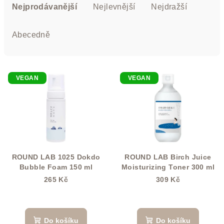
a
Nejprodávanější
Nejlevnější
Nejdražší
z
e
Abecedně
n
í
V
p
VEGAN
VEGAN
ý
r
p
o
i
d
s
u
p
k
r
t
ROUND LAB 1025 Dokdo
ROUND LAB Birch Juice
o
Bubble Foam 150 ml
Moisturizing Toner 300 ml
ů
d
265 Kč
309 Kč
u
k
Do košíku
Do košíku