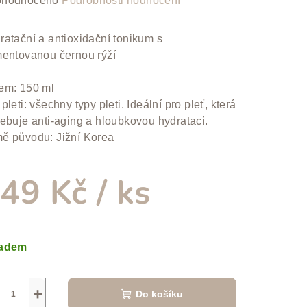
hodnoceno
Podrobnosti hodnocení
nocení
duktu
ratační a antioxidační tonikum s
mentovanou černou rýží
em: 150 ml
pleti: všechny typy pleti. Ideální pro pleť, která
zdiček.
řebuje anti-aging a hloubkovou hydrataci.
ě původu: Jižní Korea
49 Kč
/ ks
ná
a:
ladem
+
Do košíku