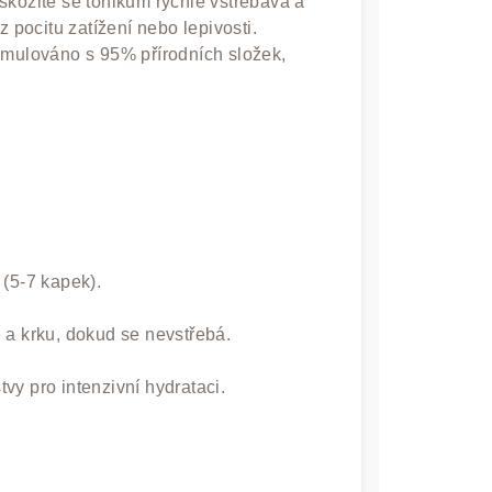
skozitě se tonikum rychle vstřebává a
z pocitu zatížení nebo lepivosti.
rmulováno s 95% přírodních složek,
 (5-7 kapek).
 a krku, dokud se nevstřebá.
tvy pro intenzivní hydrataci.