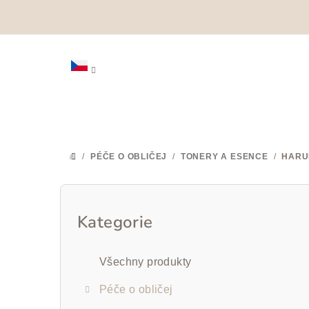
Přejít
na
obsah
/
PÉČE O OBLIČEJ
/
TONERY A ESENCE
/
HARU
DOMŮ
P
o
Kategorie
Přeskočit
kategorie
s
Všechny produkty
t
Péče o obličej
r