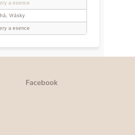
ery a esence
há, Vrásky
ery a esence
Facebook