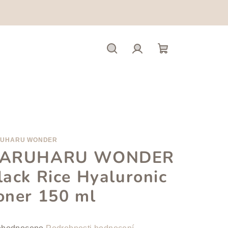
Hledat
Přihlášení
Nákupní
košík
UHARU WONDER
ARUHARU WONDER
lack Rice Hyaluronic
oner 150 ml
měrné