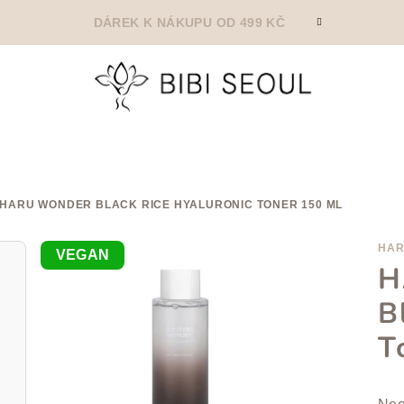
DÁREK K NÁKUPU OD 499 KČ
HARU WONDER BLACK RICE HYALURONIC TONER 150 ML
HAR
VEGAN
H
B
T
Prů