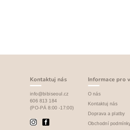
Z
á
p
Kontaktuj nás
Informace pro 
a
info@bibiseoul.cz
O nás
t
606 813 184
Kontaktuj nás
(PO-PÁ 8:00 -17:00)
í
Doprava a platby
Obchodní podmínk