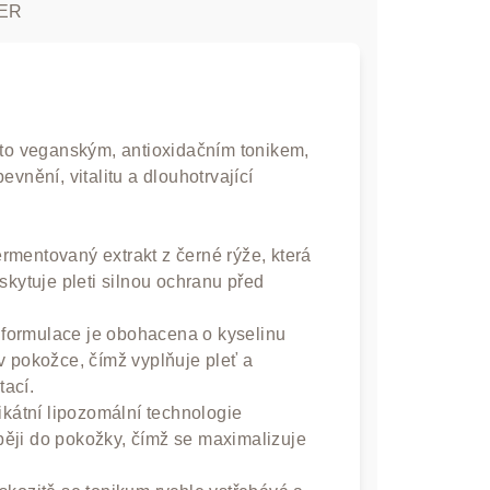
ER
mto veganským, antioxidačním tonikem,
vnění, vitalitu a dlouhotrvající
rmentovaný extrakt z černé rýže, která
skytuje pleti silnou ochranu před
formulace je obohacena o kyselinu
v pokožce, čímž vyplňuje pleť a
ací.
kátní lipozomální technologie
ouběji do pokožky, čímž se maximalizuje