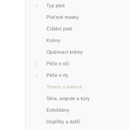
a
Typ pleti
n
Pleťové masky
n
Čištění pleti
í
Krémy
p
Opalovací krémy
a
Péče o oči
n
Péče o rty
e
Tonery a esence
l
Séra, ampule a kúry
Exfoliátory
Doplňky a další