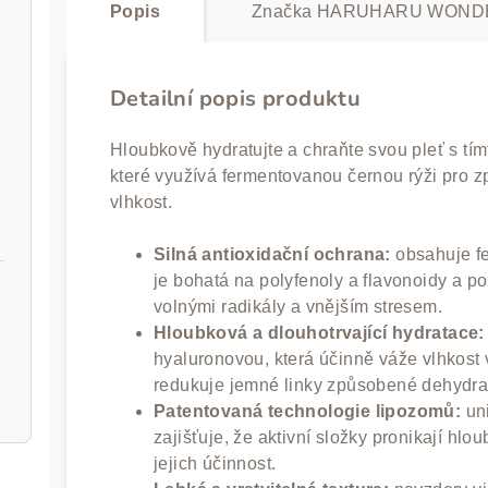
Popis
Značka
HARUHARU WOND
Detailní popis produktu
Hloubkově hydratujte a chraňte svou pleť s tí
které využívá fermentovanou černou rýži pro zpe
 30 ml
vlhkost.
Silná antioxidační ochrana:
obsahuje fe
je bohatá na polyfenoly a flavonoidy a po
volnými radikály a vnějším stresem.
Hloubková a dlouhotrvající hydratace:
hyaluronovou, která účinně váže vlhkost 
redukuje jemné linky způsobené dehydrat
Patentovaná technologie lipozomů:
uni
zajišťuje, že aktivní složky pronikají hl
jejich účinnost.