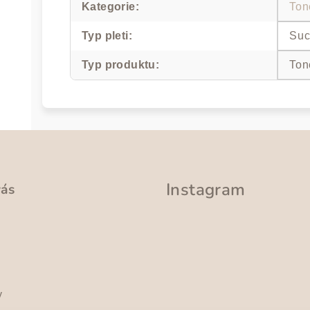
Kategorie
:
Ton
Typ pleti
:
Suc
Typ produktu
:
Ton
Instagram
vás
y