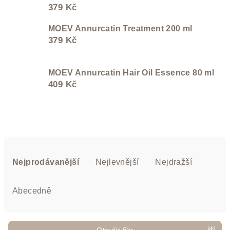
379 Kč
MOEV Annurcatin Treatment 200 ml
379 Kč
MOEV Annurcatin Hair Oil Essence 80 ml
409 Kč
Ř
a
Nejprodávanější
Nejlevnější
Nejdražší
z
e
Abecedně
n
í