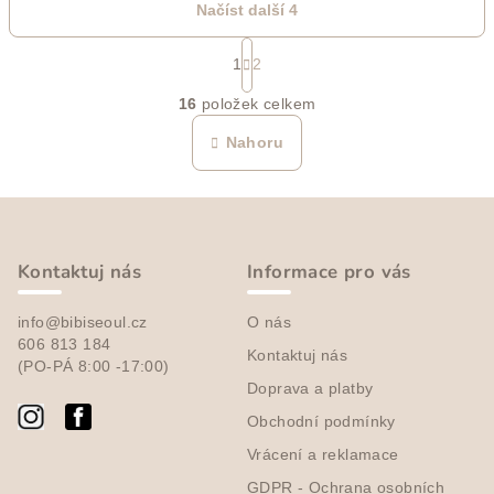
Načíst další 4
S
t
1
2
O
r
16
položek celkem
á
v
n
l
Nahoru
k
á
o
d
v
Z
a
á
n
á
c
í
í
p
Kontaktuj nás
Informace pro vás
p
a
r
info@bibiseoul.cz
O nás
t
v
606 813 184
Kontaktuj nás
í
k
(PO-PÁ 8:00 -17:00)
y
Doprava a platby
v
Obchodní podmínky
ý
Vrácení a reklamace
p
i
GDPR - Ochrana osobních