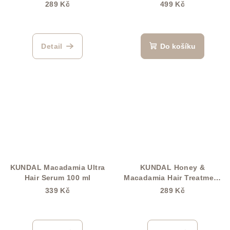
Shampoo 500 ml
ml
289 Kč
499 Kč
Detail
Do košíku
KUNDAL Macadamia Ultra
KUNDAL Honey &
Hair Serum 100 ml
Macadamia Hair Treatment
500 ml
339 Kč
289 Kč