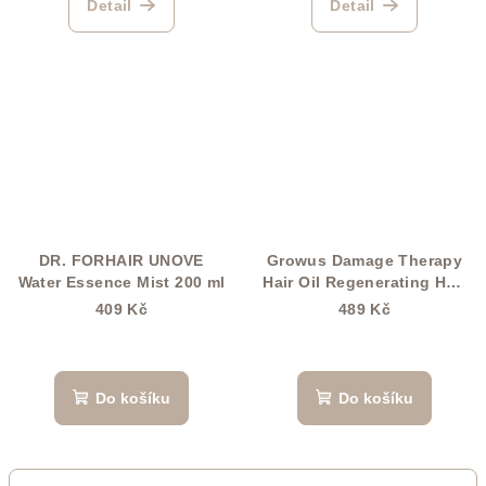
Detail
Detail
DR. FORHAIR UNOVE
Growus Damage Therapy
Water Essence Mist 200 ml
Hair Oil Regenerating Hair
Oil 65ml
409 Kč
489 Kč
Do košíku
Do košíku