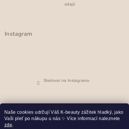
údajů
s
u
Instagram
Sledovat na Instagramu
Naše cookies udržují Váš K-beauty zážitek hladký, jako
Vaši pleť po nákupu u nás ✨ Více informací naleznete
Facebook
zde
.