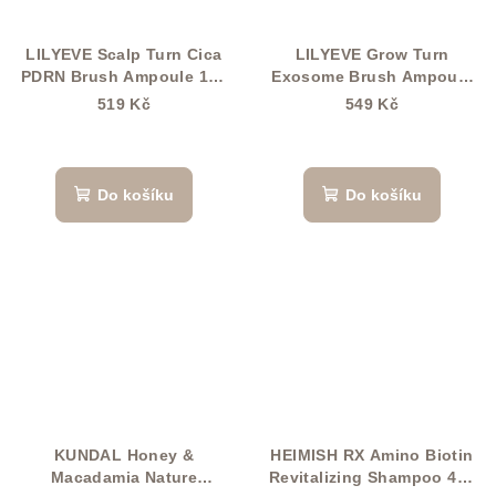
LILYEVE Scalp Turn Cica
LILYEVE Grow Turn
PDRN Brush Ampoule 100
Exosome Brush Ampoule
ml
100 ml
519 Kč
549 Kč
Do košíku
Do košíku
KUNDAL Honey &
HEIMISH RX Amino Biotin
Macadamia Nature
Revitalizing Shampoo 400