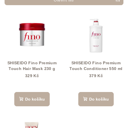
p
Otevřít filtr
r
V
o
ý
d
p
u
i
k
s
t
p
ů
r
SHISEIDO Fino Premium
SHISEIDO Fino Premium
o
Touch Hair Mask 230 g
Touch Conditioner 550 ml
d
329 Kč
379 Kč
u
k
t
Do košíku
Do košíku
ů