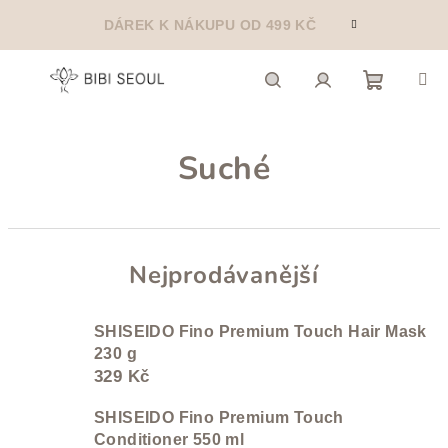
Přejít
DÁREK K NÁKUPU OD 499 KČ
na
obsah
Nákupn
Hledat
Přihlášení
Suché
košík
Nejprodávanější
SHISEIDO Fino Premium Touch Hair Mask
230 g
329 Kč
SHISEIDO Fino Premium Touch
Conditioner 550 ml