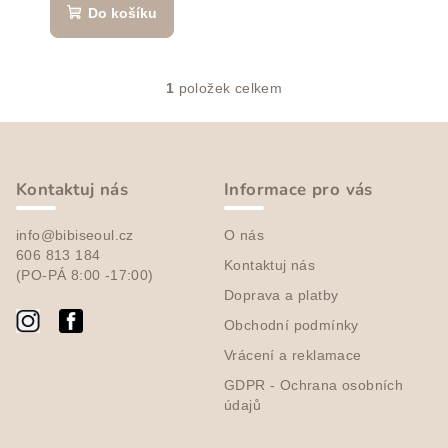
t
Do košíku
ů
1
položek celkem
O
v
Z
l
á
á
p
d
Kontaktuj nás
Informace pro vás
a
a
c
info@bibiseoul.cz
O nás
t
í
606 813 184
Kontaktuj nás
í
(PO-PÁ 8:00 -17:00)
p
Doprava a platby
r
v
Obchodní podmínky
k
Vrácení a reklamace
y
GDPR - Ochrana osobních
v
údajů
ý
p