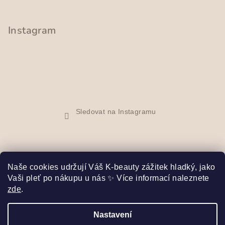
i
s
Instagram
u
Sledovat na Instagramu
Naše cookies udržují Váš K-beauty zážitek hladký, jako
Vaši pleť po nákupu u nás ✨ Více informací naleznete
Facebook
zde
.
Nastavení