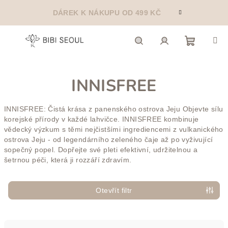
Přejít
DÁREK K NÁKUPU OD 499 KČ
na
obsah
Nákupn
Hledat
Přihlášení
INNISFREE
košík
INNISFREE: Čistá krása z panenského ostrova Jeju Objevte sílu
korejské přírody v každé lahvičce. INNISFREE kombinuje
vědecký výzkum s těmi nejčistšími ingrediencemi z vulkanického
ostrova Jeju - od legendárního zeleného čaje až po vyživující
sopečný popel. Dopřejte své pleti efektivní, udržitelnou a
šetrnou péči, která ji rozzáří zdravím.
Otevřít filtr