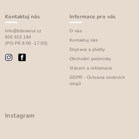
l
á
á
p
d
Kontaktuj nás
Informace pro vás
a
a
c
info@bibiseoul.cz
O nás
t
í
606 813 184
Kontaktuj nás
í
(PO-PÁ 8:00 -17:00)
p
Doprava a platby
r
v
Obchodní podmínky
k
Vrácení a reklamace
y
GDPR - Ochrana osobních
v
údajů
ý
p
i
s
Instagram
u