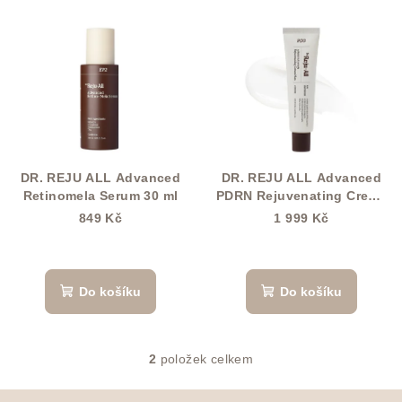
í
V
p
ý
r
p
o
i
d
s
u
p
k
r
t
DR. REJU ALL Advanced
DR. REJU ALL Advanced
o
Retinomela Serum 30 ml
PDRN Rejuvenating Cream
ů
60 ml
d
849 Kč
1 999 Kč
u
k
t
Do košíku
Do košíku
ů
2
položek celkem
O
v
Z