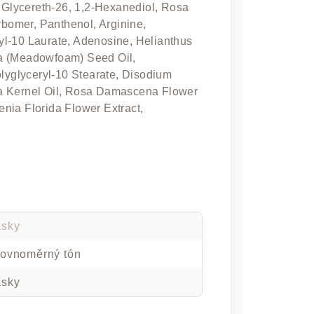
, Glycereth-26, 1,2-Hexanediol, Rosa
omer, Panthenol, Arginine,
l-10 Laurate, Adenosine, Helianthus
ba (Meadowfoam) Seed Oil,
olyglyceryl-10 Stearate, Disodium
a Kernel Oil, Rosa Damascena Flower
nia Florida Flower Extract,
asky
rovnoměrný tón
asky