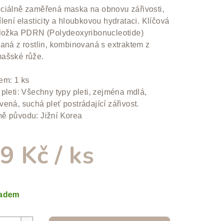
duktu
ciálně zaměřená maska na obnovu zářivosti,
ílení elasticity a hloubkovou hydrataci. Klíčová
složka PDRN (Polydeoxyribonucleotide)
kaná z rostlin, kombinovaná s extraktem z
ašské růže.
zdiček.
em: 1 ks
 pleti: Všechny typy pleti, zejména mdlá,
vená, suchá pleť postrádající zářivost.
ě původu: Jižní Korea
9 Kč
/ ks
ná
a:
ladem