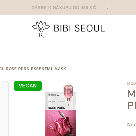
DÁREK K NÁKUPU OD 499 KČ
AL ROSE PDRN ESSENTIAL MASK
MED
VEGAN
M
P
Prů
Neo
hod