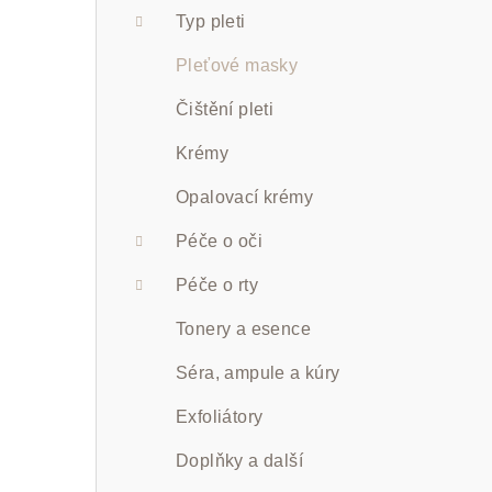
a
Typ pleti
n
Pleťové masky
n
Čištění pleti
í
Krémy
p
Opalovací krémy
a
Péče o oči
n
Péče o rty
e
Tonery a esence
l
Séra, ampule a kúry
Exfoliátory
Doplňky a další