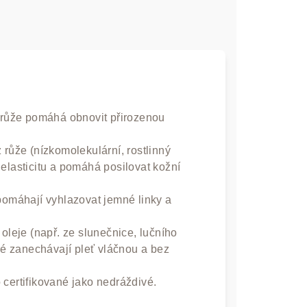
 růže pomáhá obnovit přirozenou
ůže (nízkomolekulární, rostlinný
 elasticitu a pomáhá posilovat kožní
máhají vyhlazovat jemné linky a
leje (např. ze slunečnice, lučního
eré zanechávají pleť vláčnou a bez
 certifikované jako nedráždivé.