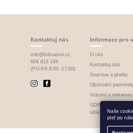
Z
á
p
Kontaktuj nás
Informace pro 
a
info@bibiseoul.cz
O nás
t
606 813 184
Kontaktuj nás
(PO-PÁ 8:00 -17:00)
í
Doprava a platby
Obchodní podmínk
Vrácení a reklamac
GDPR - Ochrana o
Naše cookie
údajů
pleť po nák
Nastaven