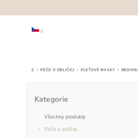
Přejít
na
obsah
/
PÉČE O OBLIČEJ
/
PLEŤOVÉ MASKY
/
MEDIHE
DOMŮ
P
o
Kategorie
Přeskočit
kategorie
s
Všechny produkty
t
Péče o obličej
r