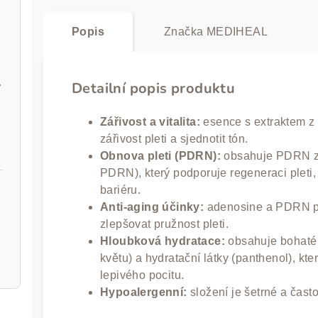
Popis
Značka
MEDIHEAL
ads) set
are Mask
Detailní popis produktu
Zářivost a vitalita:
esence s extraktem z
zářivost pleti a sjednotit tón.
Obnova pleti (PDRN):
obsahuje PDRN z r
PDRN), který podporuje regeneraci pleti,
bariéru.
Anti-aging účinky:
adenosine a PDRN po
zlepšovat pružnost pleti.
Hloubková hydratace:
obsahuje bohaté o
květu) a hydratační látky (panthenol), kt
lepivého pocitu.
Hypoalergenní:
složení je šetrné a často