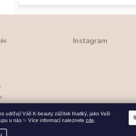
Instagram
vás
y
e
sobních
Sledovat na Instag
s udržují Váš K-beauty zážitek hladký, jako Vaši
S
upu u nás ✨ Více informací naleznete
zde
.
í