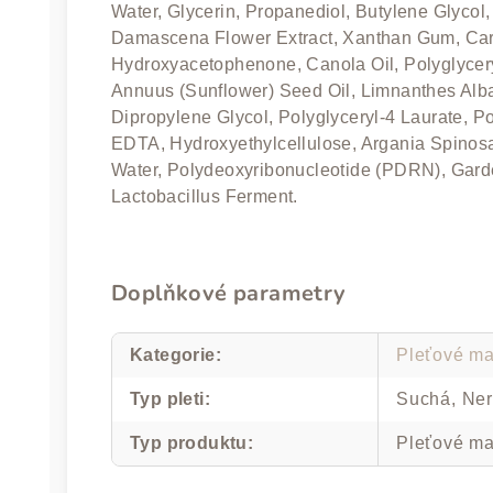
Water, Glycerin, Propanediol, Butylene Glycol
Damascena Flower Extract, Xanthan Gum, Carb
Hydroxyacetophenone, Canola Oil, Polyglycery
Annuus (Sunflower) Seed Oil, Limnanthes Al
Dipropylene Glycol, Polyglyceryl-4 Laurate, P
EDTA, Hydroxyethylcellulose, Argania Spinos
Water, Polydeoxyribonucleotide (PDRN), Garde
Lactobacillus Ferment.
Doplňkové parametry
Kategorie
:
Pleťové m
Typ pleti
:
Suchá, Ne
Typ produktu
:
Pleťové m