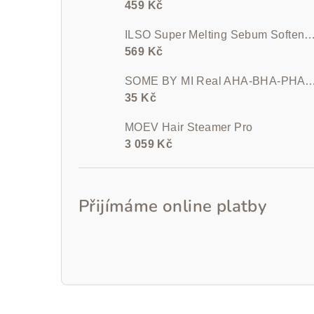
459 Kč
ILSO Super Melting Sebum Softener (cotton p
569 Kč
SOME BY MI Real AHA-BHA-PHA Calming C
35 Kč
MOEV Hair Steamer Pro
3 059 Kč
Přijímáme online platby