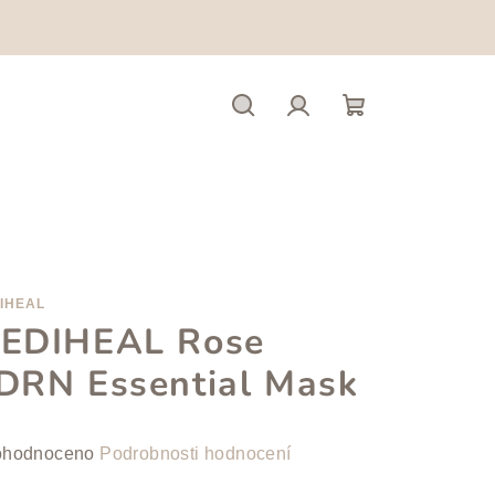
Hledat
Přihlášení
Nákupní
košík
IHEAL
EDIHEAL Rose
DRN Essential Mask
měrné
hodnoceno
Podrobnosti hodnocení
nocení