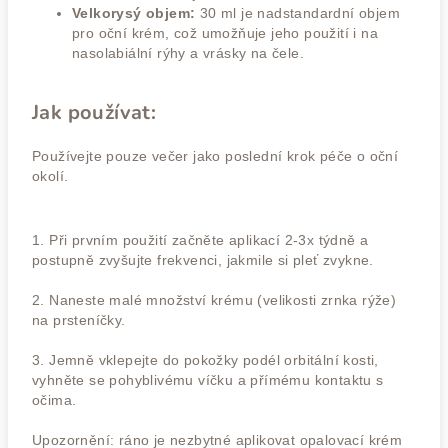
Velkorysý objem:
30 ml je nadstandardní objem
pro oční krém, což umožňuje jeho použití i na
nasolabiální rýhy a vrásky na čele.
Jak používat:
Používejte pouze večer jako poslední krok péče o oční
okolí.
1. Při prvním použití začněte aplikací 2-3x týdně a
postupně zvyšujte frekvenci, jakmile si pleť zvykne.
2. Naneste malé množství krému (velikosti zrnka rýže)
na prsteníčky.
3. Jemně vklepejte do pokožky podél orbitální kosti,
vyhněte se pohyblivému víčku a přímému kontaktu s
očima.
Upozornění: ráno je nezbytné aplikovat opalovací krém