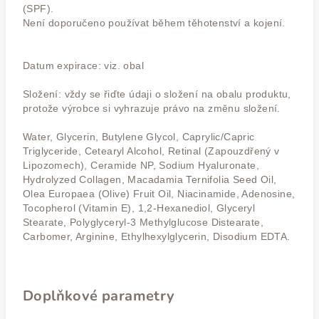
(SPF).
Není doporučeno používat během těhotenství a kojení.
Datum expirace: viz. obal
Složení: vždy se řiďte údaji o složení na obalu produktu,
protože výrobce si vyhrazuje právo na změnu složení.
Water, Glycerin, Butylene Glycol, Caprylic/Capric
Triglyceride, Cetearyl Alcohol, Retinal (Zapouzdřený v
Lipozomech), Ceramide NP, Sodium Hyaluronate,
Hydrolyzed Collagen, Macadamia Ternifolia Seed Oil,
Olea Europaea (Olive) Fruit Oil, Niacinamide, Adenosine,
Tocopherol (Vitamin E), 1,2-Hexanediol, Glyceryl
Stearate, Polyglyceryl-3 Methylglucose Distearate,
Carbomer, Arginine, Ethylhexylglycerin, Disodium EDTA.
Doplňkové parametry