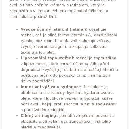
okolí s tímto nočním krémem s retinalem, který je
zapouzdřen v lipozomech pro maximální účinnost a
minimalizaci podráždění.
Vysoce účinný retinoid (retinal):
obsahuje
retinal, což je silná forma vitamínu A, která působí
rychleji než retinol - efektivně redukuje vrásky,
zvyšuje tvorbu kolagenu a zlepšuje celkovou
texturu a tón pleti.
Lipozomální zapouzdření:
retinal je zapouzdřen
v lipozomech, které chrání účinnou látku před
degradací, zvyšují její stabilitu a umožňují hlubší a
postupný průnik do pokožky, čímž minimalizují
riziko podráždění.
Intenzivní výživa a hydratace:
formulace je
obohacena o ceramidy, kyselinu hyaluronovou a
oleje, které hloubkově vyživují a hydratují citlivé
oční okolí, bojují proti suchosti a pnutí spojenému
s používáním retinoidů.
Cílený anti-aging:
pomáhá zlepšovat pevnost a
elasticitu pleti kolem očí, zanechává ji viditelně
hladší a mladistvější.