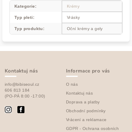
Kategorie
:
Krémy
Typ pleti
:
Vrásky
Typ produktu
:
Oční krémy a gely
Z
á
p
Kontaktuj nás
Informace pro vás
a
info@bibiseoul.cz
O nás
t
606 813 184
Kontaktuj nás
í
(PO-PÁ 8:00 -17:00)
Doprava a platby
Obchodní podmínky
Vrácení a reklamace
GDPR - Ochrana osobních