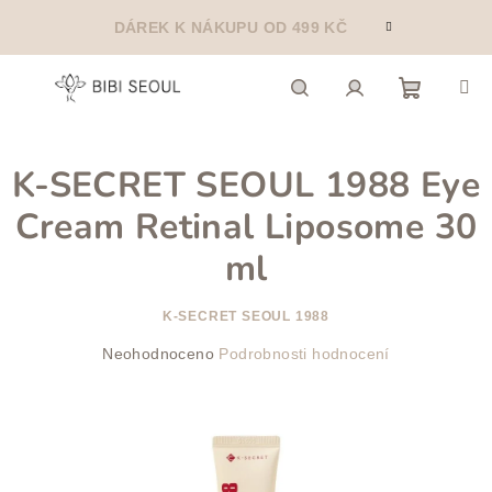
Přejít
DÁREK K NÁKUPU OD 499 KČ
na
obsah
Nákupn
Hledat
Přihlášení
K-SECRET SEOUL 1988 Eye
košík
Cream Retinal Liposome 30
ml
K-SECRET SEOUL 1988
Průměrné
Neohodnoceno
Podrobnosti hodnocení
hodnocení
produktu
je
0,0
z
5