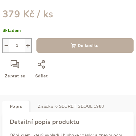
379 Kč
/ ks
Měrná
Skladem
cena:
−
+
Do košíku
Zeptat se
Sdílet
Popis
Značka
K-SECRET SEOUL 1988
Detailní popis produktu
Oční krém, který vyhladí i hluboké vrásky a zpevní oční