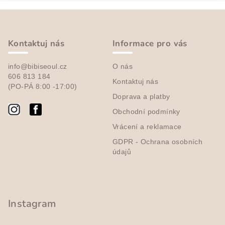
Z
á
p
Kontaktuj nás
Informace pro vás
a
info@bibiseoul.cz
O nás
t
606 813 184
Kontaktuj nás
í
(PO-PÁ 8:00 -17:00)
Doprava a platby
Obchodní podmínky
Vrácení a reklamace
GDPR - Ochrana osobních
údajů
Instagram