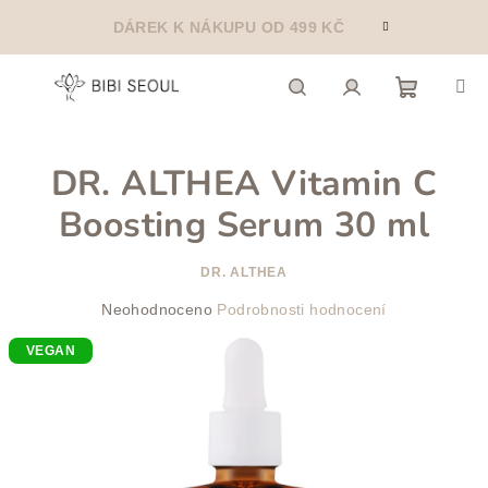
Přejít
DÁREK K NÁKUPU OD 499 KČ
na
obsah
Nákupn
Hledat
Přihlášení
DR. ALTHEA Vitamin C
košík
Boosting Serum 30 ml
DR. ALTHEA
Průměrné
Neohodnoceno
Podrobnosti hodnocení
hodnocení
VEGAN
produktu
je
0,0
z
5
hvězdiček.