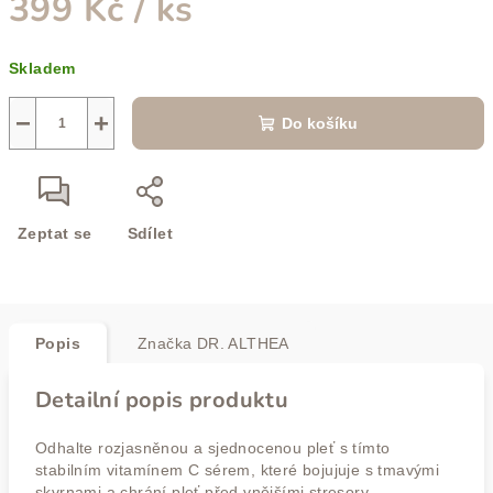
399 Kč
/ ks
Měrná
Skladem
cena:
−
+
Do košíku
Zeptat se
Sdílet
Popis
Značka
DR. ALTHEA
Detailní popis produktu
Odhalte rozjasněnou a sjednocenou pleť s tímto
stabilním vitamínem C sérem, které bojujuje s tmavými
skvrnami a chrání pleť před vnějšími stresory.