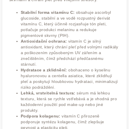
Stabilní forma vitamínu C:
obsahuje ascorbyl
glucoside, stabilní a ve vodě rozpustný derivát
vitamínu C, který účinně rozjasňuje tón pleti,
potlačuje produkci melaninu a redukuje
pigmentové skvrny (PIH).
Antioxidační ochrana:
vitamín C je silný
antioxidant, který chrání pleť před volnými radikály
a poškozením způsobeným UV zářením a
znečištěním, čímž předchází předčasnému
stárnutí.
Hydratace a zklidnění:
obohaceno o kyselinu
hyaluronovou a centella asiatica, které zklidňují
pleť a poskytují hloubkovou hydrataci, minimalizují
riziko podráždění.
Lehká, vrstvitelná textura:
sérum má lehkou
texturu, která se rychle vstřebává a je vhodná pro
každodenní použití pod make-up nebo jiné
produkty.
Podpora kolagenu:
vitamín C přirozeně
podporuje syntézu kolagenu, čímž zlepšuje
pevnost a elasticitu pleti.