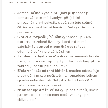
bez narušení kožní bariéry.
Jemné, mírně kyselé pH (low pH):
toner je
formulován s mírně kyselým pH (blízké
přirozenému pH pokožky), což zajišťuje šetrné
čištění a chrání kožní bariéru před vysušením a
podrážděním.
Čisticí a rozjasňující účinky:
obsahuje 24%
extraktu ze zelené švestky, která má mírné
exfoliační vlastnosti a pomáhá odstraňovat
odumřelé buňky pro zářivější tón.
Zklidnění a hydratace:
extrakt ze semínek fazole
mungo a glycerin zajišťují hydrataci, zklidňují pleť a
zabraňují pocitu pnutí po umytí.
Efektivní každodenní čištění:
snadno odstraňuje
přebytečný maz a nečistoty nahromaděné během
spánku nebo dne, ideální jako druhý krok čištění
nebo ranní čisticí přípravek.
Neobsahuje dráždivé látky:
je bez síranů, umělé
parfemace a esenciálních olejů, vhodný i pro
citlivou pleť.