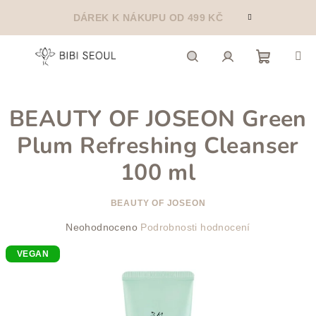
Přejít
DÁREK K NÁKUPU OD 499 KČ
na
obsah
Nákupn
Hledat
Přihlášení
BEAUTY OF JOSEON Green
košík
Plum Refreshing Cleanser
100 ml
BEAUTY OF JOSEON
Průměrné
Neohodnoceno
Podrobnosti hodnocení
hodnocení
VEGAN
produktu
je
0,0
z
5