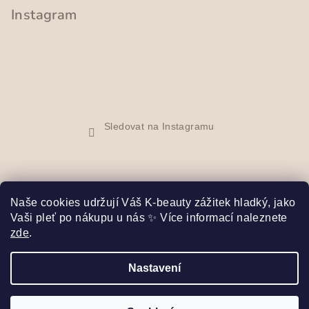
Instagram
Sledovat na Instagramu
Naše cookies udržují Váš K-beauty zážitek hladký, jako
Vaši pleť po nákupu u nás ✨ Více informací naleznete
Facebook
zde
.
Nastavení
Copyright 2026
Bibi Seoul
. Všechna práva vyhrazena.
Upravit nastavení cookies