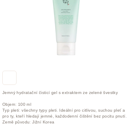
hvězdiček.
Jemný hydratační čisticí gel s extraktem ze zelené švestky
Objem: 100 ml
Typ pleti: všechny typy pleti. Ideální pro citlivou, suchou pleť a
pro ty, kteří hledají jemné, každodenní čištění bez pocitu pnutí.
Země původu: Jižní Korea