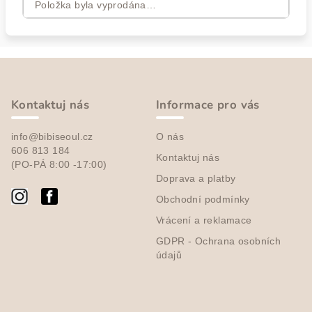
Položka byla vyprodána…
Z
á
p
Kontaktuj nás
Informace pro vás
a
info@bibiseoul.cz
O nás
t
606 813 184
Kontaktuj nás
í
(PO-PÁ 8:00 -17:00)
Doprava a platby
Obchodní podmínky
Vrácení a reklamace
GDPR - Ochrana osobních
údajů