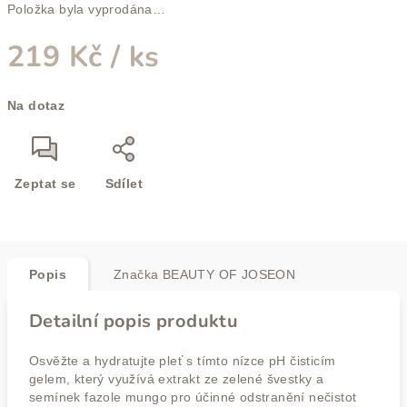
Položka byla vyprodána…
219 Kč
/ ks
Měrná
Na dotaz
cena:
Zeptat se
Sdílet
Popis
Značka
BEAUTY OF JOSEON
Detailní popis produktu
Osvěžte a hydratujte pleť s tímto nízce pH čisticím
gelem, který využívá extrakt ze zelené švestky a
semínek fazole mungo pro účinné odstranění nečistot