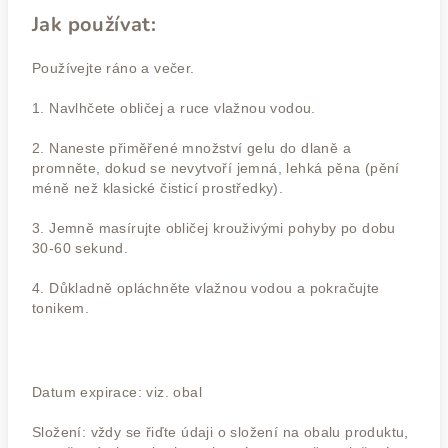
Jak používat:
Používejte ráno a večer.
1. Navlhčete obličej a ruce vlažnou vodou.
2. Naneste přiměřené množství gelu do dlaně a
promněte, dokud se nevytvoří jemná, lehká pěna (pění
méně než klasické čisticí prostředky).
3. Jemně masírujte obličej krouživými pohyby po dobu
30-60 sekund.
4. Důkladně opláchněte vlažnou vodou a pokračujte
tonikem.
Datum expirace: viz. obal
Složení: vždy se řiďte údaji o složení na obalu produktu,