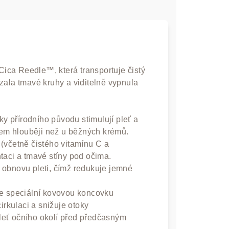
 Cica Reedle™, která transportuje čistý
zala tmavé kruhy a viditelně vypnula
ky přírodního původu stimulují pleť a
ohem hlouběji než u běžných krémů.
(včetně čistého vitamínu C a
taci a tmavé stíny pod očima.
 obnovu pleti, čímž redukuje jemné
e speciální kovovou koncovku
irkulaci a snižuje otoky
leť očního okolí před předčasným