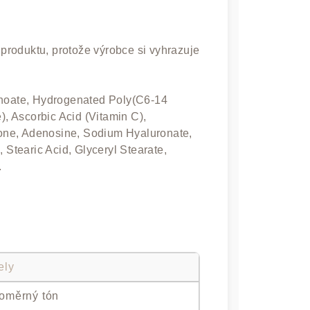
u produktu, protože výrobce si vyhrazuje
anoate, Hydrogenated Poly(C6-14
), Ascorbic Acid (Vitamin C),
hione, Adenosine, Sodium Hyaluronate,
 Stearic Acid, Glyceryl Stearate,
.
ely
oměrný tón