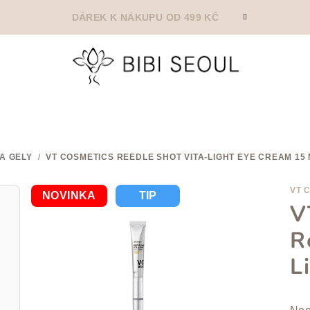
DÁREK K NÁKUPU OD 499 KČ
A GELY
/
VT COSMETICS REEDLE SHOT VITA-LIGHT EYE CREAM 15
VT 
NOVINKA
TIP
V
R
L
Prů