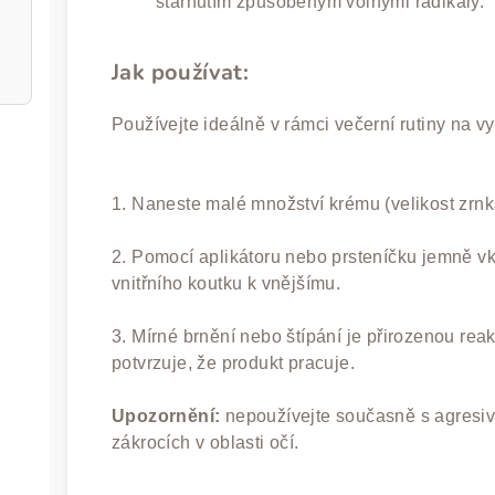
stárnutím způsobeným volnými radikály.
Jak používat:
Používejte
ideálně v rámci večerní rutiny na vy
1. Naneste malé množství krému (velikost zrnk
2. Pomocí aplikátoru nebo prsteníčku jemně v
vnitřního koutku k vnějšímu.
3. Mírné brnění nebo štípání je přirozenou rea
potvrzuje, že produkt pracuje.
Upozornění:
nepoužívejte současně s agresiv
zákrocích v oblasti očí.