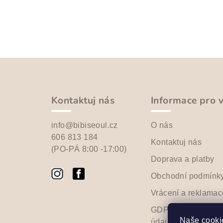
Z
á
p
Kontaktuj nás
Informace pro 
a
info@bibiseoul.cz
O nás
t
606 813 184
Kontaktuj nás
(PO-PÁ 8:00 -17:00)
í
Doprava a platby
Obchodní podmínk
Vrácení a reklamac
GDPR - Ochrana o
Naše cookie
údajů