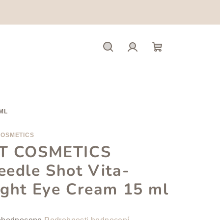
Hledat
Přihlášení
Nákupní
košík
 ML
COSMETICS
T COSMETICS
eedle Shot Vita-
ight Eye Cream 15 ml
měrné