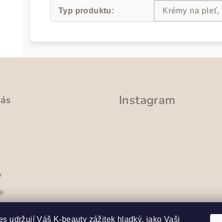
Typ produktu
:
Krémy na pleť,
Instagram
vás
y
e
sobních
Sledovat na Instag
s udržují Váš K-beauty zážitek hladký, jako Vaši