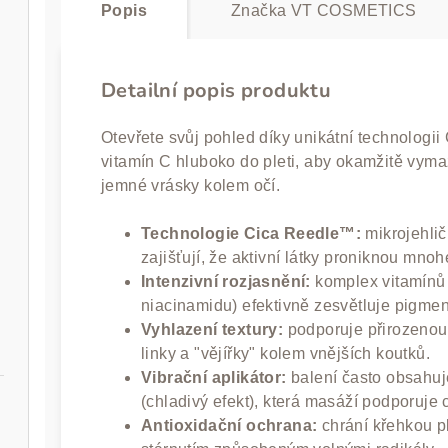
Popis
Značka
VT COSMETICS
50 ml
Detailní popis produktu
Otevřete svůj pohled díky unikátní technologii
vitamín C hluboko do pleti, aby okamžitě vyma
jemné vrásky kolem očí.
Technologie Cica Reedle™:
mikrojehlič
zajišťují, že aktivní látky proniknou mn
Intenzivní rozjasnění:
komplex vitamínů 
niacinamidu) efektivně zesvětluje pigmen
 30 ml
Vyhlazení textury:
podporuje přirozenou
linky a "vějířky" kolem vnějších koutků.
Vibrační aplikátor:
balení často obsahuj
(chladivý efekt), která masáží podporuje c
Antioxidační ochrana:
chrání křehkou p