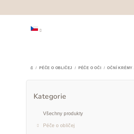
Přejít
na
obsah
/
PÉČE O OBLIČEJ
/
PÉČE O OČI
/
OČNÍ KRÉMY 
DOMŮ
P
o
Kategorie
Přeskočit
kategorie
s
Všechny produkty
t
Péče o obličej
r