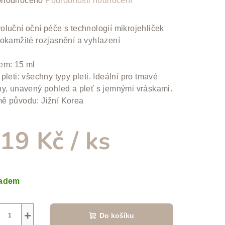
hodnoceno
Podrobnosti hodnocení
nocení
duktu
oluční oční péče s technologií mikrojehliček
 okamžité rozjasnění a vyhlazení
em: 15 ml
pleti: všechny typy pleti. Ideální pro tmavé
zdiček.
hy, unavený pohled a pleť s jemnými vráskami.
ě původu: Jižní Korea
19 Kč
/ ks
ná
a:
ladem
+
Do košíku