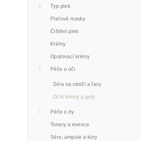
a
Typ pleti
n
Pleťové masky
n
Čištění pleti
í
Krémy
p
Opalovací krémy
a
Péče o oči
n
Séra na obočí a řasy
e
Oční krémy a gely
l
Péče o rty
Tonery a esence
Séra, ampule a kúry