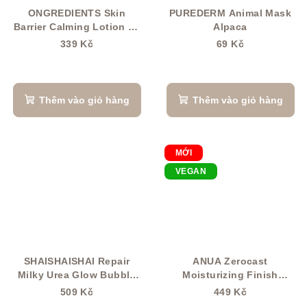
ONGREDIENTS Skin
PUREDERM Animal Mask
Barrier Calming Lotion 80
Alpaca
ml
339 Kč
69 Kč
Thêm vào giỏ hàng
Thêm vào giỏ hàng
MỚI
VEGAN
SHAISHAISHAI Repair
ANUA Zerocast
Milky Urea Glow Bubble
Moisturizing Finish
Serum 110 ml
Sunscreen SPF 50 50 ml
509 Kč
449 Kč