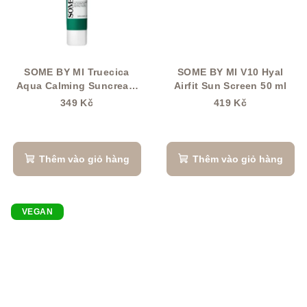
trên
5
sao.
SOME BY MI Truecica
SOME BY MI V10 Hyal
Aqua Calming Suncream
Airfit Sun Screen 50 ml
50 ml
349 Kč
419 Kč
Thêm vào giỏ hàng
Thêm vào giỏ hàng
VEGAN