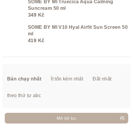
SOME BY MI Truecica Aqua Calming
Suncream 50 ml
349 Kč
SOME BY MI V10 Hyal Airfit Sun Screen 50
ml
419 Kč
P
h
Bán chạy nhất
Ít tốn kém nhất
Đắt nhất
â
n
theo thứ tự abc
l
o
ạ
Mở bộ lọc
i
D