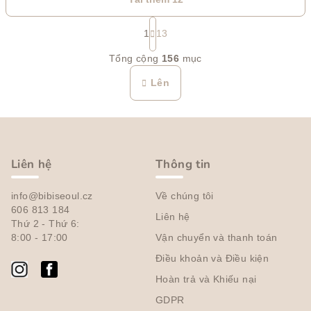
P
h
1
13
D
â
Tổng cộng
156
mục
n
a
t
n
Lên
r
h
a
s
n
C
á
g
h
c
h
â
Liên hệ
Thông tin
c
n
á
info@bibiseoul.cz
Về chúng tôi
t
c
606 813 184
Liên hệ
r
t
Thứ 2 - Thứ 6:
ù
a
8:00 - 17:00
Vận chuyển và thanh toán
y
n
Điều khoản và Điều kiện
c
g
Hoàn trả và Khiếu nại
h
ỉ
GDPR