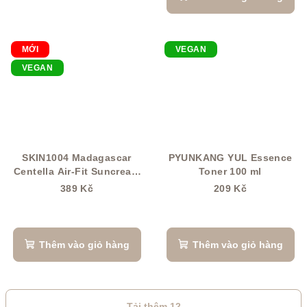
MỚI
VEGAN
VEGAN
SKIN1004 Madagascar
PYUNKANG YUL Essence
Centella Air-Fit Suncream
Toner 100 ml
Plus SPF 50+ PA++++
389 Kč
209 Kč
Thêm vào giỏ hàng
Thêm vào giỏ hàng
Tải thêm 12