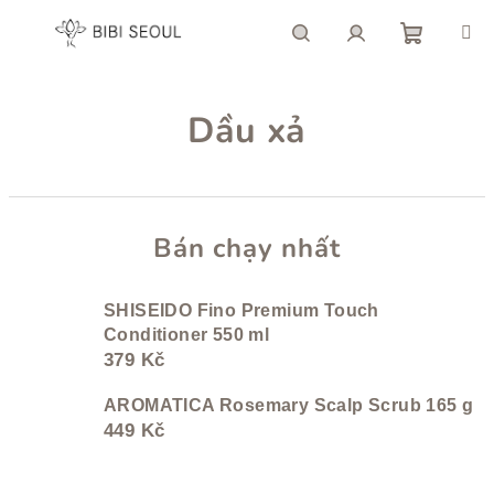
Chuyển
qua
phần
giỏ
Tìm
Đăng
nội
dung
Dầu xả
hàng
kiếm
nhập
Bán chạy nhất
SHISEIDO Fino Premium Touch
Conditioner 550 ml
379 Kč
AROMATICA Rosemary Scalp Scrub 165 g
449 Kč