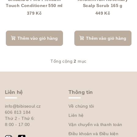
m
h
Touch Conditioner 550 ml
Scalp Scrub 165 g
s
379 Kč
449 Kč
ả
n
p
Thêm vào giỏ hàng
Thêm vào giỏ hàng
h
ẩ
Tổng cộng
2
mục
D
m
a
C
n
h
h
â
s
Liên hệ
Thông tin
á
n
c
info@bibiseoul.cz
Về chúng tôi
t
h
606 813 184
Liên hệ
r
Thứ 2 - Thứ 6:
c
a
8:00 - 17:00
Vận chuyển và thanh toán
á
c
n
Điều khoản và Điều kiện