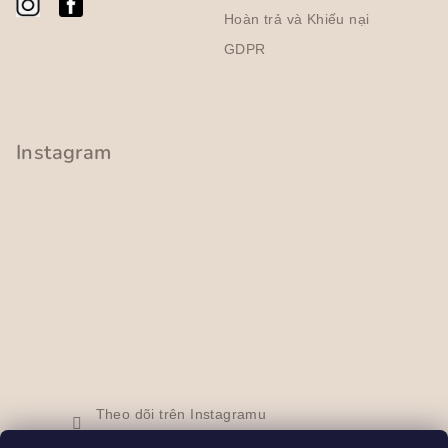
t
g
Hoàn trả và Khiếu nại
ù
GDPR
y
c
h
ỉ
Instagram
n
h
Theo dõi trên Instagramu