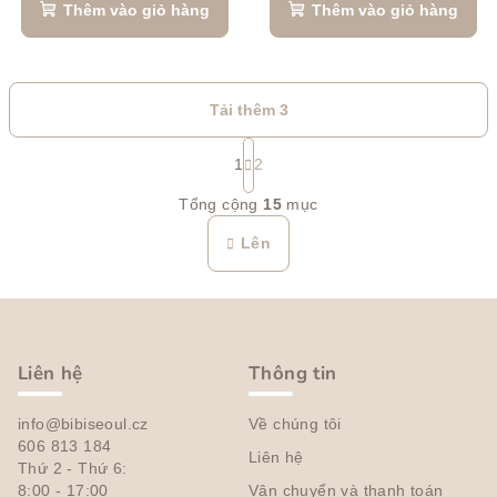
Thêm vào giỏ hàng
Thêm vào giỏ hàng
Tải thêm 3
P
h
1
2
D
â
Tổng cộng
15
mục
n
a
t
n
Lên
r
h
a
s
n
C
á
g
h
c
h
â
Liên hệ
Thông tin
c
n
á
info@bibiseoul.cz
Về chúng tôi
t
c
606 813 184
Liên hệ
r
t
Thứ 2 - Thứ 6:
ù
8:00 - 17:00
Vận chuyển và thanh toán