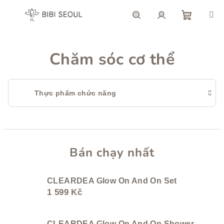
Chuyển
qua
phần
giỏ
Tìm
Đăng
nội
dung
Chăm sóc cơ thể
hàng
kiếm
nhập
Thực phẩm chức năng
Bán chạy nhất
CLEARDEA Glow On And On Set
1 599 Kč
CLEARDEA Glow On And On Shower