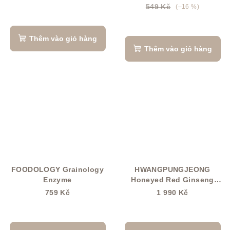
549 Kč
(–16 %)
Thêm vào giỏ hàng
Thêm vào giỏ hàng
FOODOLOGY Grainology
HWANGPUNGJEONG
Enzyme
Honeyed Red Ginseng
medový červený ženšen
759 Kč
1 990 Kč