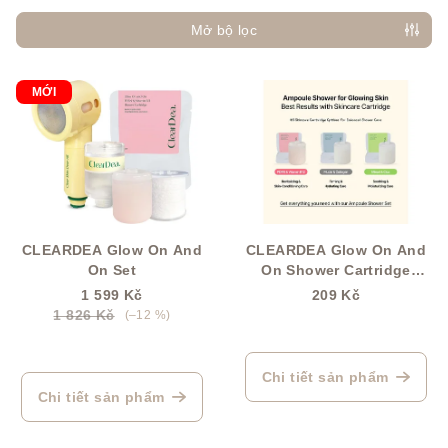
o
ạ
Mở bộ lọc
i
D
s
MỚI
a
ả
n
n
h
p
s
h
á
ẩ
c
CLEARDEA Glow On And
CLEARDEA Glow On And
m
h
On Set
On Shower Cartridge
(Ampulová pečující
s
1 599 Kč
209 Kč
patrona – 19g)
1 826 Kč
(–12 %)
ả
n
p
Chi tiết sản phẩm
Chi tiết sản phẩm
h
ẩ