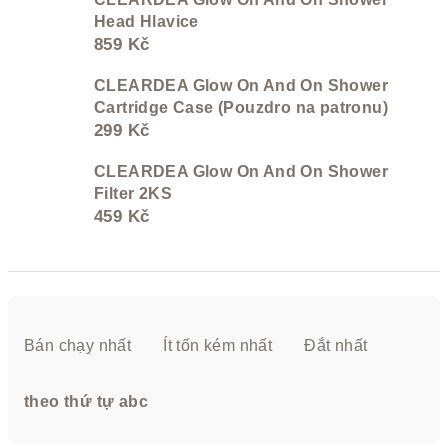
Head Hlavice
859 Kč
CLEARDEA Glow On And On Shower
Cartridge Case (Pouzdro na patronu)
299 Kč
CLEARDEA Glow On And On Shower
Filter 2KS
459 Kč
P
h
Bán chạy nhất
Ít tốn kém nhất
Đắt nhất
â
n
theo thứ tự abc
l