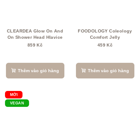
CLEARDEA Glow On And
FOODOLOGY Coleology
On Shower Head Hlavice
Comfort Jelly
859 Kč
459 Kč
Thêm vào giỏ hàng
Thêm vào giỏ hàng
MỚI
VEGAN