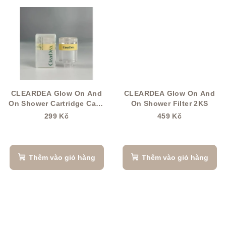
m
CLEARDEA Glow On And
CLEARDEA Glow On And
On Shower Cartridge Case
On Shower Filter 2KS
(Pouzdro na patronu)
299 Kč
459 Kč
Thêm vào giỏ hàng
Thêm vào giỏ hàng