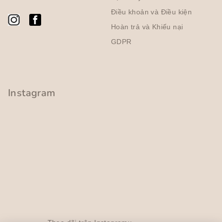
a
y
n
Điều khoản và Điều kiện
c
g
Hoàn trả và Khiếu nại
h
ỉ
GDPR
n
h
Instagram