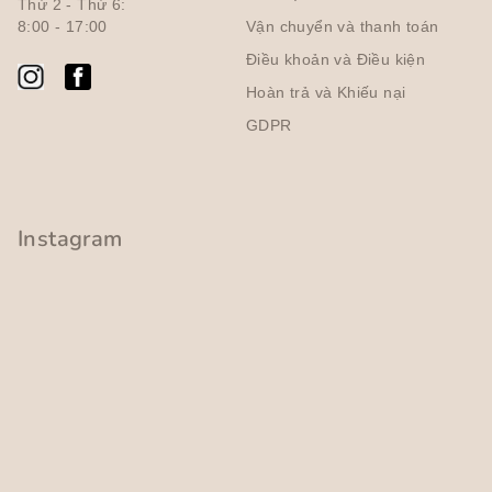
r
Thứ 2 - Thứ 6:
c
a
8:00 - 17:00
Vận chuyển và thanh toán
á
c
n
Điều khoản và Điều kiện
t
g
Hoàn trả và Khiếu nại
ù
GDPR
y
c
h
ỉ
Instagram
n
h