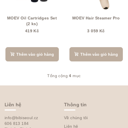
MOEV Oil Cartridges Set
MOEV Hair Steamer Pro
(2 ks)
419 Kč
3 059 Kč
Đánh
giá
trung
Thêm vào giỏ hàng
Thêm vào giỏ hàng
bình
của
sản
Tổng cộng
4
mục
phẩm
D
là
a
C
5,0
n
trên
h
h
5
â
s
Liên hệ
Thông tin
sao.
á
n
c
info@bibiseoul.cz
Về chúng tôi
t
h
606 813 184
Liên hệ