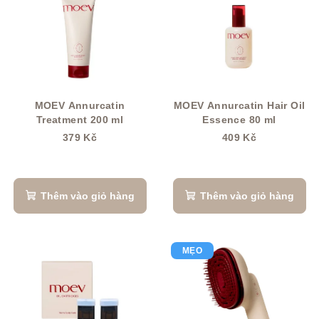
a
i
n
s
h
ả
s
n
á
p
c
h
MOEV Annurcatin
MOEV Annurcatin Hair Oil
h
Treatment 200 ml
Essence 80 ml
ẩ
s
379 Kč
409 Kč
m
ả
n
p
Thêm vào giỏ hàng
Thêm vào giỏ hàng
h
ẩ
MẸO
m