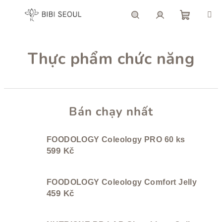
Chuyển
qua
phần
giỏ
Tìm
Đăng
nội
dung
Thực phẩm chức năng
hàng
kiếm
nhập
Bán chạy nhất
FOODOLOGY Coleology PRO 60 ks
599 Kč
FOODOLOGY Coleology Comfort Jelly
459 Kč