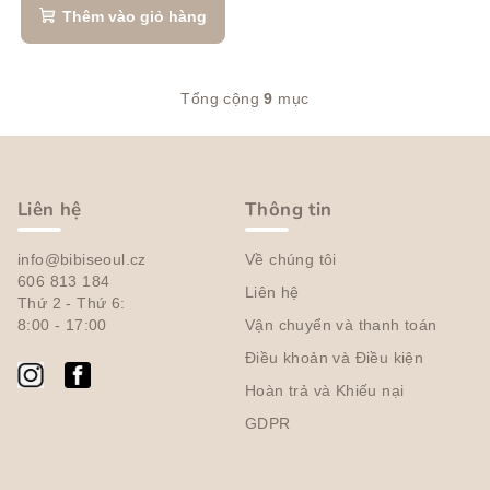
Thêm vào giỏ hàng
Tổng cộng
9
mục
D
a
C
n
h
h
â
s
Liên hệ
Thông tin
á
n
c
info@bibiseoul.cz
Về chúng tôi
t
h
606 813 184
Liên hệ
r
Thứ 2 - Thứ 6:
c
a
8:00 - 17:00
Vận chuyển và thanh toán
á
c
n
Điều khoản và Điều kiện
t
g
Hoàn trả và Khiếu nại
ù
GDPR
y
c
h