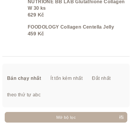
NUTRIONE BB LAB Glutathione Collagen
W 30 ks
629 Kč
FOODOLOGY Collagen Centella Jelly
459 Kč
P
h
Bán chạy nhất
Ít tốn kém nhất
Đắt nhất
â
n
theo thứ tự abc
l
o
ạ
Mở bộ lọc
i
D