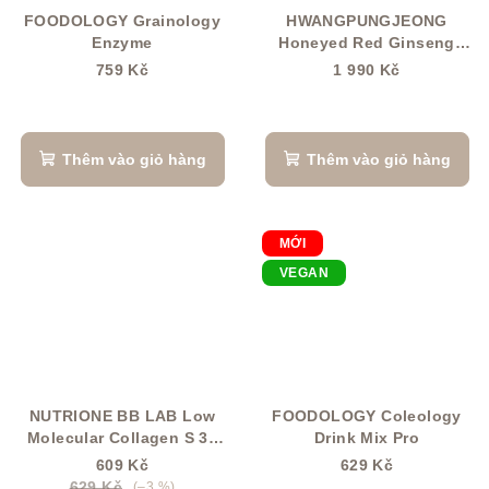
FOODOLOGY Grainology
HWANGPUNGJEONG
Enzyme
Honeyed Red Ginseng
medový červený ženšen
759 Kč
1 990 Kč
Thêm vào giỏ hàng
Thêm vào giỏ hàng
MỚI
VEGAN
NUTRIONE BB LAB Low
FOODOLOGY Coleology
Molecular Collagen S 30
Drink Mix Pro
ks
609 Kč
629 Kč
629 Kč
(–3 %)