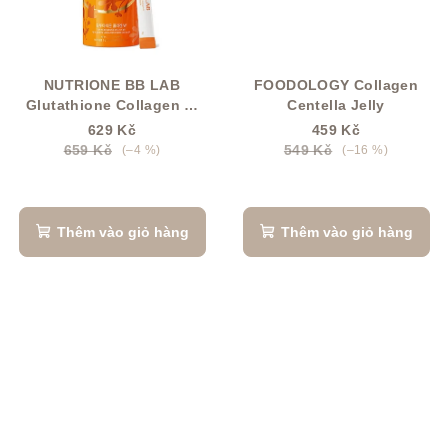
NUTRIONE BB LAB
FOODOLOGY Collagen
Glutathione Collagen W
Centella Jelly
30 ks
629 Kč
459 Kč
659 Kč
549 Kč
(–4 %)
(–16 %)
Thêm vào giỏ hàng
Thêm vào giỏ hàng