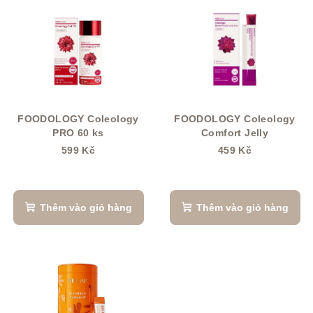
s
a
ả
n
n
h
p
s
h
á
ẩ
c
FOODOLOGY Coleology
FOODOLOGY Coleology
m
h
PRO 60 ks
Comfort Jelly
s
599 Kč
459 Kč
ả
n
p
Thêm vào giỏ hàng
Thêm vào giỏ hàng
h
ẩ
m