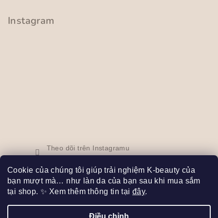
ỉ
Instagram
n
h
Theo dõi trên Instagramu
Cookie của chúng tôi giúp trải nghiệm K-beauty của
bạn mượt mà… như làn da của bạn sau khi mua sắm
Facebook
tại shop. ✨ Xem thêm thông tin tại
đây
.
Điều chỉnh