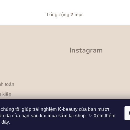
Tổng cộng
2
mục
D
a
n
h
Instagram
s
á
c
h
c
nh toán
á
 kiện
c
nại
t
chúng tôi giúp trải nghiệm K-beauty của bạn mượt
ù
n da của bạn sau khi mua sắm tại shop. ✨ Xem thêm
Theo dõi trên Instag
y
i
đây
.