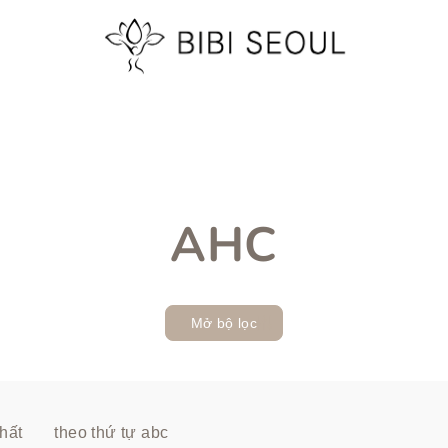
AHC
Mở bộ lọc
hất
theo thứ tự abc