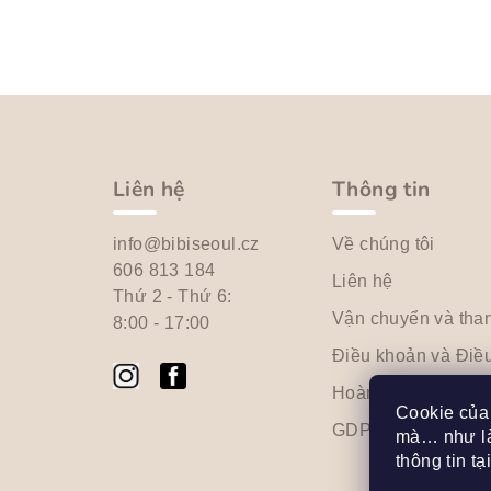
ẩ
p
m
h
C
ẩ
h
m
â
Liên hệ
Thông tin
n
info@bibiseoul.cz
Về chúng tôi
t
606 813 184
Liên hệ
Thứ 2 - Thứ 6:
r
Vận chuyển và tha
8:00 - 17:00
a
Điều khoản và Điều
n
Hoàn trả và Khiếu 
Cookie của 
GDPR
g
mà… như là
thông tin tạ