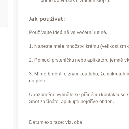
přímo do vrásek ("vraních stop").
Jak používat:
Používejte ideálně ve večerní rutině.
1. Naneste malé množství krému (velikost zrnk
2. Pomocí prsteníčku nebo aplikátoru jemně vk
3. Mírné brnění je známkou toho, že mikrojehlič
do pleti.
Upozornění: vyhněte se přímému kontaktu se s
Shot začínáte, aplikujte nejdříve obden.
Datum expirace: viz. obal