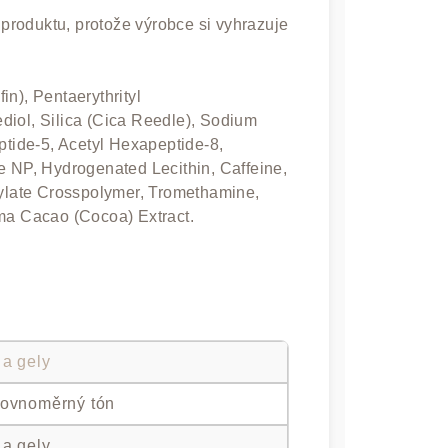
u produktu, protože výrobce si vyhrazuje
n), Pentaerythrityl
diol, Silica (Cica Reedle), Sodium
ptide-5, Acetyl Hexapeptide-8,
e NP, Hydrogenated Lecithin, Caffeine,
rylate Crosspolymer, Tromethamine,
oma Cacao (Cocoa) Extract.
 a gely
rovnoměrný tón
 a gely