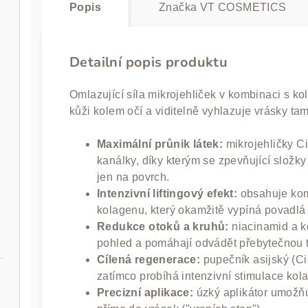
Popis
Značka
VT COSMETICS
50 ml
Detailní popis produktu
Omlazující síla mikrojehliček v kombinaci s 
kůži kolem očí a viditelně vyhlazuje vrásky t
Maximální průnik látek:
mikrojehličky Ci
kanálky, díky kterým se zpevňující složk
jen na povrch.
Intenzivní liftingový efekt:
obsahuje kom
kolagenu, který okamžitě vypíná povadlá 
 30 ml
Redukce otoků a kruhů:
niacinamid a k
pohled a pomáhají odvádět přebytečnou t
Cílená regenerace:
pupečník asijský (Ci
zatímco probíhá intenzivní stimulace kol
Precizní aplikace:
úzký aplikátor umožň