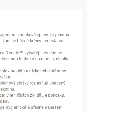
kolagenem hloubkově zpevňuje jemnou
am, kam se běžné krémy nedostanou.
ca Reedle™ vytvářejí neviditelné
y dostanou hluboko do dermis, nikoliv
plex peptidů a nízkomolekulárního
víčka.
ofeinové složky rozjasňují unavený
ekutinu.
ca) v jehličkách zklidňuje pokožku,
agenu.
uje hygienické a přesné nanesení