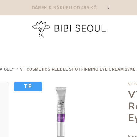
DÁREK K NÁKUPU OD 499 KČ
A GELY
/
VT COSMETICS REEDLE SHOT FIRMING EYE CREAM 15ML
VT 
TIP
V
R
E
Prů