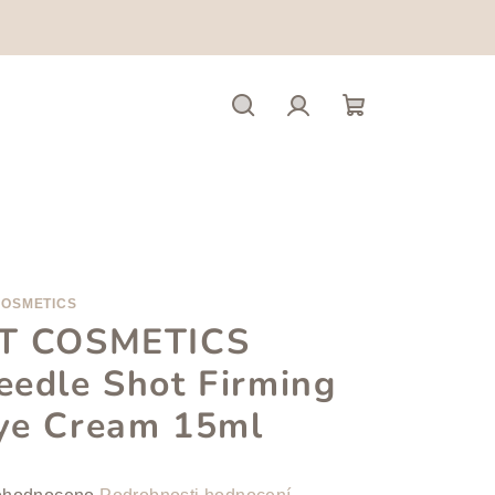
Hledat
Přihlášení
Nákupní
košík
COSMETICS
T COSMETICS
eedle Shot Firming
ye Cream 15ml
měrné