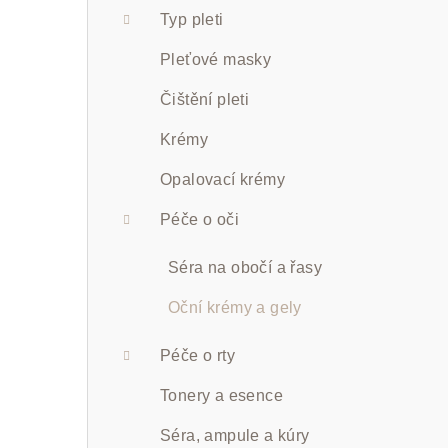
a
Typ pleti
n
Pleťové masky
n
Čištění pleti
í
Krémy
p
Opalovací krémy
a
Péče o oči
n
Séra na obočí a řasy
e
Oční krémy a gely
l
Péče o rty
Tonery a esence
Séra, ampule a kúry