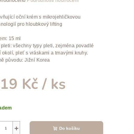
hodnoceno
Podrobnosti hodnocení
nocení
duktu
vňující oční krém s mikrojehličkovou
nologií pro hloubkový lifting
em: 15 ml
 pleti: všechny typy pleti, zejména povadlé
zdiček.
í okolí, pleť s vráskami a tmavými kruhy.
ě původu: Jižní Korea
19 Kč
/ ks
ná
a:
ladem
+
Do košíku