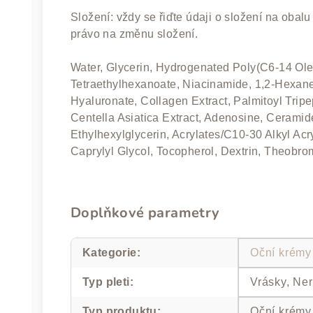
Složení: vždy se řiďte údaji o složení na obal
právo na změnu složení.
Water, Glycerin, Hydrogenated Poly(C6-14 Olefi
Tetraethylhexanoate, Niacinamide, 1,2-Hexane
Hyaluronate, Collagen Extract, Palmitoyl Tripe
Centella Asiatica Extract, Adenosine, Ceramid
Ethylhexylglycerin, Acrylates/C10-30 Alkyl Ac
Caprylyl Glycol, Tocopherol, Dextrin, Theobr
Doplňkové parametry
Kategorie
:
Oční krémy
Typ pleti
:
Vrásky, Ne
Typ produktu
:
Oční krémy