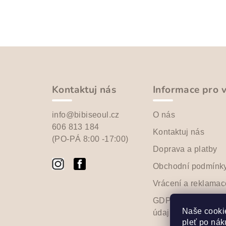
Z
á
p
Kontaktuj nás
Informace pro 
a
info@bibiseoul.cz
O nás
t
606 813 184
Kontaktuj nás
(PO-PÁ 8:00 -17:00)
í
Doprava a platby
Obchodní podmínk
Vrácení a reklamac
GDPR - Ochrana o
Naše cookie
údajů
pleť po nák