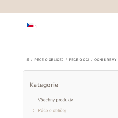
Přejít
na
obsah
/
PÉČE O OBLIČEJ
/
PÉČE O OČI
/
OČNÍ KRÉMY 
DOMŮ
P
o
Kategorie
Přeskočit
kategorie
s
Všechny produkty
t
Péče o obličej
r