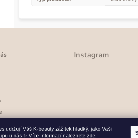
Instagram
vás
y
e
sobních
Sledovat na Instag
s udržují Váš K-beauty zážitek hladký, jako Vaši
S
upu u nás ✨ Více informací naleznete
zde
.