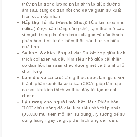
thủy phân trọng lượng phân tử thấp giúp dưỡng
ẩm sâu, tăng độ đàn hồi cho da và giảm sự xuất
hiện của nếp nhăn.
Hấp thụ Tối đa (Reedle Shot):
Đầu kim siêu nhỏ
(silica) được cấp bằng sáng chế, tạm thời mở các
vi mạch trong da, đảm bảo collagen và các thành
phần hoạt tính khác thẩm thấu sâu hơn và hiệu
quả hơn.
Se khít lỗ chân lông và da:
Sự kết hợp giữa kích
thích collagen và đầu kim siêu nhỏ giúp cải thiện
độ đàn hồi, làm săn chắc đường nét và thu nhỏ lỗ
chân lông.
Làm dịu và tái tạo:
Công thức được làm giàu với
thành phần centella asiatica (CICA) giúp làm dịu
da sau khi kích thích và thúc đẩy tái tạo nhanh
chóng.
Lý tưởng cho người mới bắt đầu:
Phiên bản
"100" chứa nồng độ đầu kim siêu nhỏ thấp nhất
(95.000 mũi tiêm mỗi lần sử dụng), lý tưởng để sử
dụng hàng ngày và giúp da thích ứng dần dần.