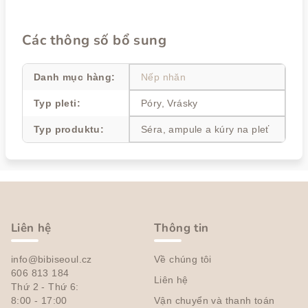
Các thông số bổ sung
Danh mục hàng
:
Nếp nhăn
Typ pleti
:
Póry, Vrásky
Typ produktu
:
Séra, ampule a kúry na pleť
C
h
â
Liên hệ
Thông tin
n
info@bibiseoul.cz
Về chúng tôi
t
606 813 184
Liên hệ
r
Thứ 2 - Thứ 6:
a
8:00 - 17:00
Vận chuyển và thanh toán