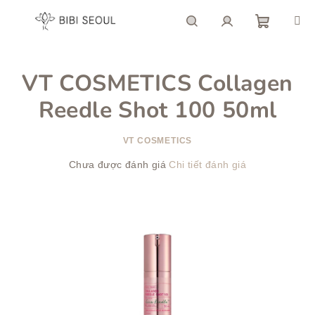
Chuyển
qua
phần
giỏ
Tìm
Đăng
nội
dung
VT COSMETICS Collagen
hàng
kiếm
nhập
Reedle Shot 100 50ml
VT COSMETICS
Đánh
Chưa được đánh giá
Chi tiết đánh giá
giá
trung
bình
của
sản
phẩm
là
0,0
trên
5