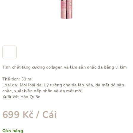
sao.
Tinh chất tăng cường collagen và làm săn chắc da bằng vi kim
Thể tích: 50 ml
Loại da: Mọi loại da. Lý tưởng cho da lão hóa, da mất độ săn
chắc, xuất hiện nếp nhăn và da mệt mỏi.
Xuất xứ: Hàn Quốc
699 Kč
/ Cái
Giá
Còn hàng
đo