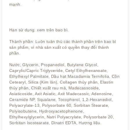
mạnh.
Hạn sử dụng: xem trên bao bì.
Thành phần: Luôn tuân thủ các thành phần trên bao bì
sản phẩm, vì nhà sản xuất có quyền thay đổi thành
phần.
Nước, Glycerin, Propanediol, Butylene Glycol,
Caprylic/Capric Triglyceride, Cetyl Ethylhexanoate,
Ethylhexyl Palmitate, Dầu hạt Macadamia Ternifolia, Cồn
Cetearyl, Silica (Kim lăn), Collagen thủy phân, Elastin
thủy phân, Chiết xuất rau má, Madecassoside,
Asiaticoside, Axit Asiatic, Axit Madecassic, Adenosine,
Ceramide NP, Squalane, Tocopherol, 1,2-Hexanediol,
Polyacrylate-13, Polysorbate 60, Sorbitan Stearate,
Polyisobutene, Hydroxyacetophenone,
Ethylhexylglycerin, Natri Polyacrylate, Polysorbate 20,
Sorbitan Isostearate, Dinatri EDTA, Hương liệu.