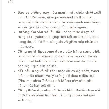
dài.
Bảo vệ chống oxy hóa mạnh mẽ:
chứa chiết xuất
gạo đen lên men, giàu polyphenol và flavonoid,
cung cấp cho da khả năng bảo vệ mạnh mẽ chống
lại các gốc tự do và căng thẳng bên ngoài.
Dưỡng ẩm sâu và lâu dài:
công thức được bổ
sung axit hyaluronic, giúp liên kết độ ẩm hiệu quả
trong da, từ đó làm căng da và giảm nếp nhăn do
mất nước.
Công nghệ liposome được cấp bằng sáng chế:
công nghệ liposome độc ​​đáo đảm bảo các thành
phần hoạt tính thẩm thấu sâu hơn vào da, tối đa
hóa hiệu quả của chúng.
Kết cấu nhẹ và dễ tán:
mặc dù có độ nhớt, toner
thẩm thấu nhanh và lý tưởng để thoa nhiều lớp
(Phương pháp 7-Skin) mà không gây cảm giác
nặng mặt hay bết dính.
Công thức dịu nhẹ và tinh khiết:
thuần chay với
95% thành phần tự nhiên, không chứa chất gây
kích ứng.