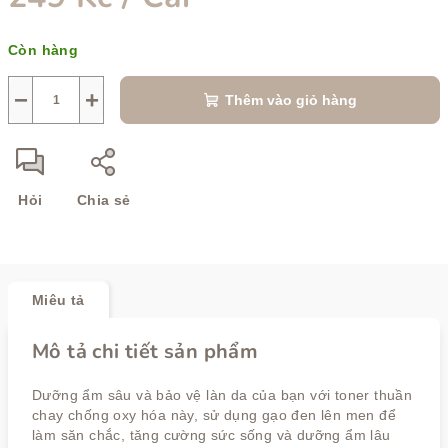
Giá
Còn hàng
đo
lường:
−
+
Thêm vào giỏ hàng
Hỏi
Chia sẻ
Miêu tả
Mô tả chi tiết sản phẩm
Dưỡng ẩm sâu và bảo vệ làn da của bạn với toner thuần
chay chống oxy hóa này, sử dụng gạo đen lên men để
làm săn chắc, tăng cường sức sống và dưỡng ẩm lâu