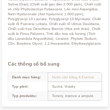
Sativa (Gạo) (Chiết xuất gạo đen 2.000 ppm), Chiết xuất
vỏ chồi Phyllostachys Pubescens, Lên men Aspergillus,
Natri Hyaluronate (Axit hyaluronic 1.000 ppm),
Polyglyceryl-10 Laurate, Polyglyceryl-10 Myristate, Chiết
xuất rễ Pueraria Lobata, Chiết xuất rễ Ulmus Davidiana,
Chiết xuất hoa Oenothera Biennis (Hoa anh thảo), Chiết
xuất lá Pinus Palustris, Tinh dầu hoa oải hương (Tinh
dầu Lavandula Angustifolia), Linalool, Phytate Sodium,
Cồn, Butylene Glycol, 1,2-Hexanediol, Ethylhexylglycerin.
Các thông số bổ sung
Danh mục hàng
:
Nước cân bằng & Esence
Typ pleti
:
Suchá, Vrásky
Typ produktu
:
Tonery, esence a ampule