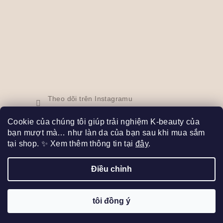
Theo dõi trên Instagramu
Cookie của chúng tôi giúp trải nghiệm K-beauty của
bạn mượt mà… như làn da của bạn sau khi mua sắm
Facebook
tại shop. ✨ Xem thêm thông tin tại
đây
.
Điều chỉnh
Copyright 2026
Bibi Seoul
. Đã đăng ký Bản quyền.
Thay
đổi chế độ cài đặt cookie
tôi đồng ý
Được tạo bởi Shoptet