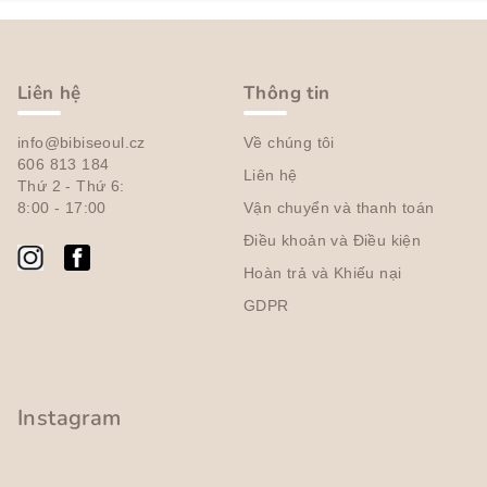
C
h
â
Liên hệ
Thông tin
n
info@bibiseoul.cz
Về chúng tôi
t
606 813 184
Liên hệ
r
Thứ 2 - Thứ 6:
a
8:00 - 17:00
Vận chuyển và thanh toán
n
Điều khoản và Điều kiện
g
Hoàn trả và Khiếu nại
GDPR
Instagram