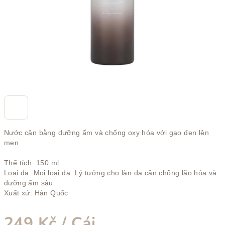
trên
5
sao.
Nước cân bằng dưỡng ẩm và chống oxy hóa với gạo đen lên
men
Thể tích: 150 ml
Loại da: Mọi loại da. Lý tưởng cho làn da cần chống lão hóa và
dưỡng ẩm sâu.
Xuất xứ: Hàn Quốc
249 Kč
/ Cái