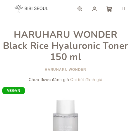
Chuyển
qua
phần
giỏ
Tìm
Đăng
nội
dung
HARUHARU WONDER
hàng
kiếm
nhập
Black Rice Hyaluronic Toner
150 ml
HARUHARU WONDER
Đánh
Chưa được đánh giá
Chi tiết đánh giá
giá
VEGAN
trung
bình
của
sản
phẩm
là
0,0