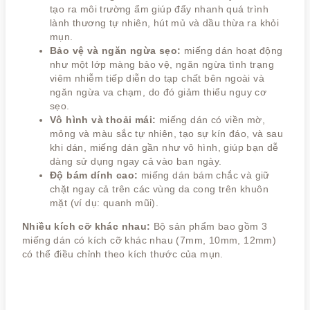
tạo ra môi trường ẩm giúp đẩy nhanh quá trình
lành thương tự nhiên, hút mủ và dầu thừa ra khỏi
mụn.
Bảo vệ và ngăn ngừa sẹo:
miếng dán hoạt động
như một lớp màng bảo vệ, ngăn ngừa tình trạng
viêm nhiễm tiếp diễn do tạp chất bên ngoài và
ngăn ngừa va chạm, do đó giảm thiểu nguy cơ
sẹo.
Vô hình và thoải mái:
miếng dán có viền mờ,
mỏng và màu sắc tự nhiên, tạo sự kín đáo, và sau
khi dán, miếng dán gần như vô hình, giúp bạn dễ
dàng sử dụng ngay cả vào ban ngày.
Độ bám dính cao:
miếng dán bám chắc và giữ
chặt ngay cả trên các vùng da cong trên khuôn
mặt (ví dụ: quanh mũi).
Nhiều kích cỡ khác nhau:
Bộ sản phẩm bao gồm 3
miếng dán có kích cỡ khác nhau (7mm, 10mm, 12mm)
có thể điều chỉnh theo kích thước của mụn.