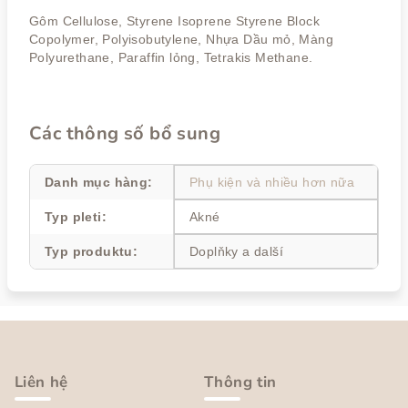
Gôm Cellulose, Styrene Isoprene Styrene Block
Copolymer, Polyisobutylene, Nhựa Dầu mỏ, Màng
Polyurethane, Paraffin lỏng, Tetrakis Methane.
Các thông số bổ sung
Danh mục hàng
:
Phụ kiện và nhiều hơn nữa
Typ pleti
:
Akné
Typ produktu
:
Doplňky a další
C
h
â
Liên hệ
Thông tin