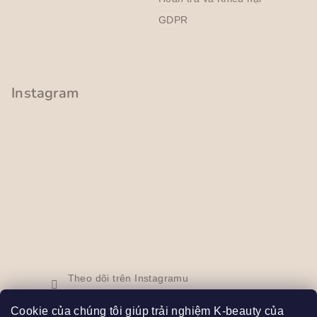
g
ù
GDPR
y
c
h
ỉ
Instagram
n
h
Theo dõi trên Instagramu
Cookie của chúng tôi giúp trải nghiệm K-beauty của