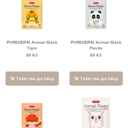
a
i
n
s
h
ả
s
n
á
p
c
h
PUREDERM Animal Mask
PUREDERM Animal Mask
h
Tiger
Panda
ẩ
s
69 Kč
69 Kč
m
ả
n
p
Thêm vào giỏ hàng
Thêm vào giỏ hàng
h
ẩ
m