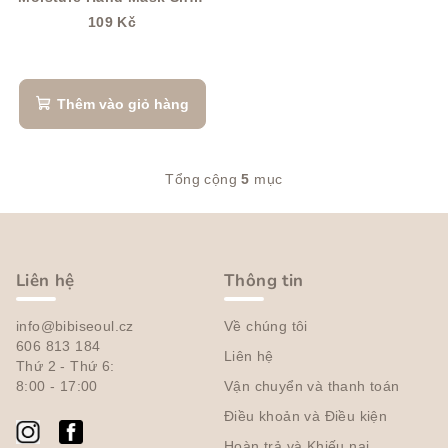
Butter
109 Kč
Thêm vào giỏ hàng
Tổng cộng
5
mục
D
a
C
n
h
h
â
s
Liên hệ
Thông tin
á
n
c
info@bibiseoul.cz
Về chúng tôi
t
h
606 813 184
Liên hệ
r
Thứ 2 - Thứ 6:
c
a
8:00 - 17:00
Vận chuyển và thanh toán
á
c
n
Điều khoản và Điều kiện
t
Hoàn trả và Khiếu nại