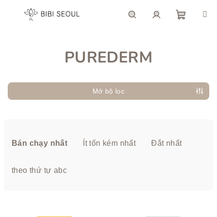
Chuyển
qua
phần
giỏ
Tìm
Đăng
nội
dung
PUREDERM
hàng
kiếm
nhập
Mở bộ lọc
P
h
Bán chạy nhất
Ít tốn kém nhất
Đắt nhất
â
n
theo thứ tự abc
l
o
D
ạ