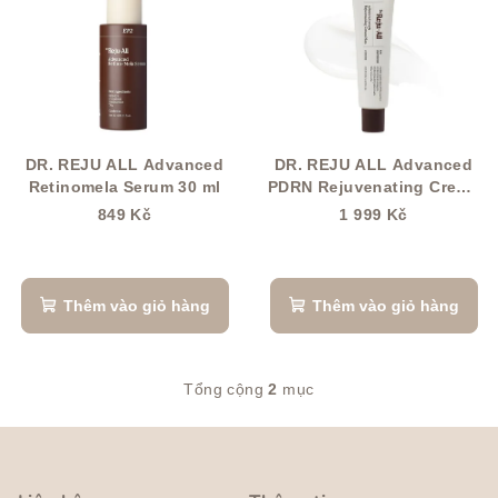
a
i
n
s
h
ả
s
n
á
p
c
h
DR. REJU ALL Advanced
DR. REJU ALL Advanced
h
Retinomela Serum 30 ml
PDRN Rejuvenating Cream
ẩ
60 ml
s
849 Kč
1 999 Kč
m
ả
n
p
Thêm vào giỏ hàng
Thêm vào giỏ hàng
h
ẩ
Tổng cộng
2
mục
D
m
a
C
n
h
h