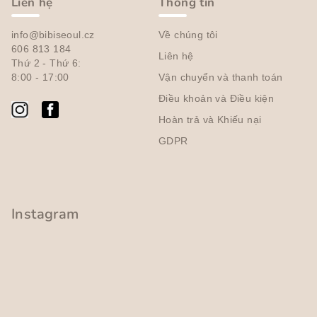
â
s
Liên hệ
Thông tin
á
n
c
info@bibiseoul.cz
Về chúng tôi
t
h
606 813 184
Liên hệ
r
Thứ 2 - Thứ 6:
c
a
8:00 - 17:00
Vận chuyển và thanh toán
á
c
n
Điều khoản và Điều kiện
t
g
Hoàn trả và Khiếu nại
ù
GDPR
y
c
h
ỉ
Instagram
n
h