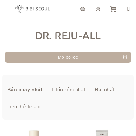
Chuyển
qua
phần
giỏ
Tìm
Đăng
nội
dung
DR. REJU-ALL
hàng
kiếm
nhập
Mở bộ lọc
P
h
Bán chạy nhất
Ít tốn kém nhất
Đắt nhất
â
n
theo thứ tự abc
l
o
D
ạ