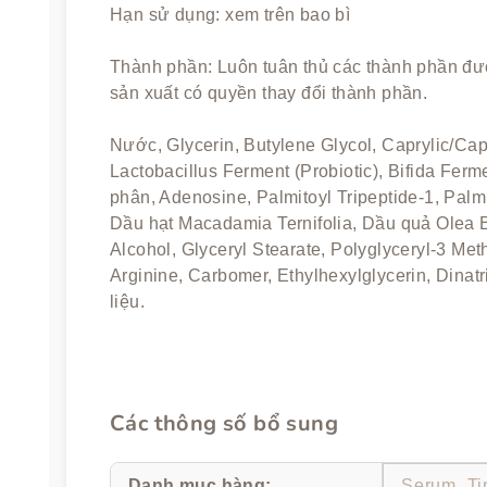
Hạn sử dụng: xem trên bao bì
Thành phần: Luôn tuân thủ các thành phần đượ
sản xuất có quyền thay đổi thành phần.
Nước, Glycerin, Butylene Glycol, Caprylic/Cap
Lactobacillus Ferment (Probiotic), Bifida Ferme
phân, Adenosine, Palmitoyl Tripeptide-1, Palm
Dầu hạt Macadamia Ternifolia, Dầu quả Olea E
Alcohol, Glyceryl Stearate, Polyglyceryl-3 Met
Arginine, Carbomer, Ethylhexylglycerin, Dina
liệu.
Các thông số bổ sung
Danh mục hàng
:
Serum, Ti