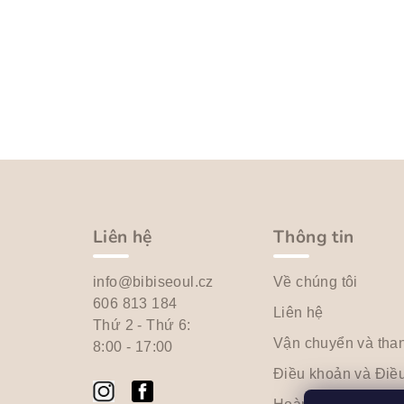
C
h
â
Liên hệ
Thông tin
n
info@bibiseoul.cz
Về chúng tôi
t
606 813 184
Liên hệ
Thứ 2 - Thứ 6:
r
Vận chuyển và tha
8:00 - 17:00
a
Điều khoản và Điều