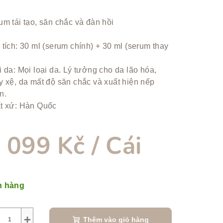
ng
um tái tạo, săn chắc và đàn hồi
h
 tích: 30 ml (serum chính) + 30 ml (serum thay
ẩm
i da: Mọi loại da. Lý tưởng cho da lão hóa,
y xệ, da mất độ săn chắc và xuất hiện nếp
n.
t xứ: Hàn Quốc
.
 099 Kč
/ Cái
n hàng
ng:
+
Thêm vào giỏ hàng