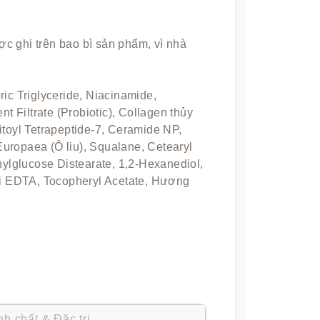
c ghi trên bao bì sản phẩm, vì nhà
ric Triglyceride, Niacinamide,
nt Filtrate (Probiotic), Collagen thủy
itoyl Tetrapeptide-7, Ceramide NP,
uropaea (Ô liu), Squalane, Cetearyl
hylglucose Distearate, 1,2-Hexanediol,
tri EDTA, Tocopheryl Acetate, Hương
nh chất & Đặc trị