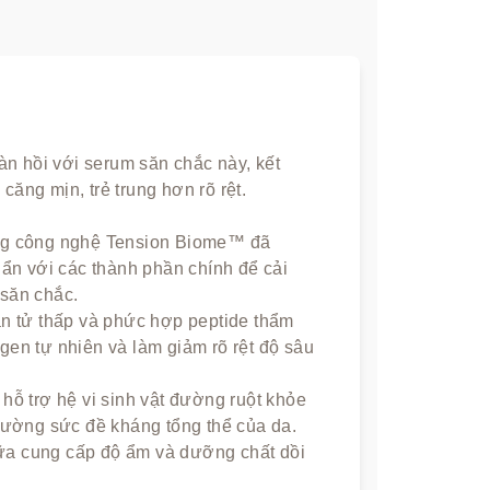
àn hồi với serum săn chắc này, kết
căng mịn, trẻ trung hơn rõ rệt.
g công nghệ Tension Biome™ đã
ẩn với các thành phần chính để cải
 săn chắc.
n tử thấp và phức hợp peptide thẩm
agen tự nhiên và làm giảm rõ rệt độ sâu
hỗ trợ hệ vi sinh vật đường ruột khỏe
cường sức đề kháng tổng thể của da.
ữa cung cấp độ ẩm và dưỡng chất dồi