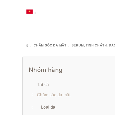
Chuyển
qua
phần
nội
dung
/
CHĂM SÓC DA MẶT
/
SERUM, TINH CHẤT & ĐẶC
TRANG
CHỦ
T
h
Nhóm hàng
Bỏ
qua
a
danh
Tất cả
n
mục
Chăm sóc da mặt
h
b
Loại da