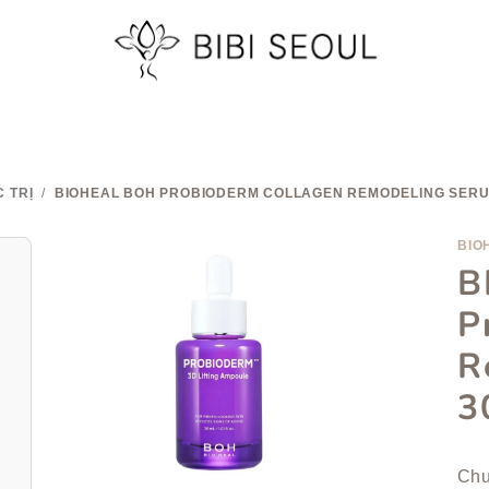
 TRỊ
/
BIOHEAL BOH PROBIODERM COLLAGEN REMODELING SERUM
BIO
B
P
R
3
Đá
Chư