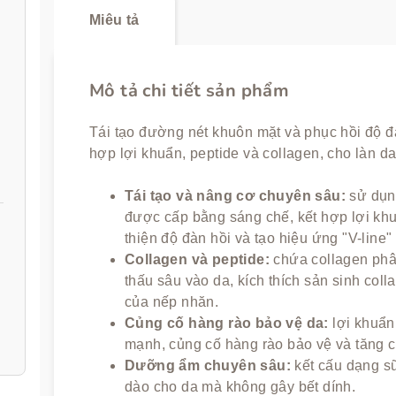
Miêu tả
Mô tả chi tiết sản phẩm
4ml
Tái tạo đường nét khuôn mặt và phục hồi độ đ
 30 ml
hợp lợi khuẩn, peptide và collagen, cho làn da 
Tái tạo và nâng cơ chuyên sâu:
sử dụn
được cấp bằng sáng chế, kết hợp lợi khu
thiện độ đàn hồi và tạo hiệu ứng "V-line"
Collagen và peptide:
chứa collagen phâ
thấu sâu vào da, kích thích sản sinh coll
của nếp nhăn.
Củng cố hàng rào bảo vệ da:
lợi khuẩn 
mạnh, củng cố hàng rào bảo vệ và tăng 
Dưỡng ẩm chuyên sâu:
kết cấu dạng s
dào cho da mà không gây bết dính.