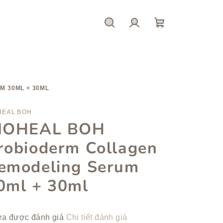
Tìm
Đăng
giỏ
kiếm
nhập
hàng
 30ML + 30ML
HEAL BOH
IOHEAL BOH
robioderm Collagen
emodeling Serum
0ml + 30ml
nh
a được đánh giá
Chi tiết đánh giá