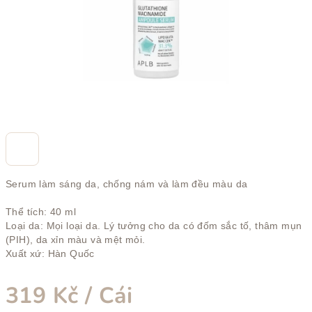
trên
5
sao.
Serum làm sáng da, chống nám và làm đều màu da
Thể tích: 40 ml
Loại da: Mọi loại da. Lý tưởng cho da có đốm sắc tố, thâm mụn
(PIH), da xỉn màu và mệt mỏi.
Xuất xứ: Hàn Quốc
319 Kč
/ Cái