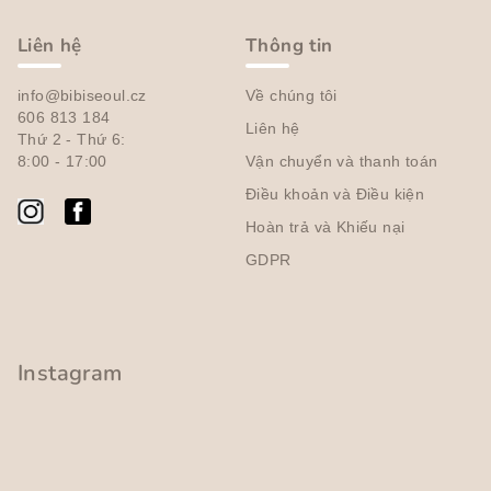
h
â
Liên hệ
Thông tin
n
info@bibiseoul.cz
Về chúng tôi
t
606 813 184
Liên hệ
r
Thứ 2 - Thứ 6:
a
8:00 - 17:00
Vận chuyển và thanh toán
n
Điều khoản và Điều kiện
g
Hoàn trả và Khiếu nại
GDPR
Instagram