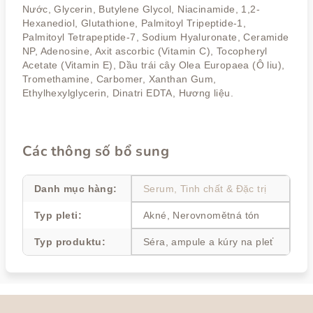
Nước, Glycerin, Butylene Glycol, Niacinamide, 1,2-
Hexanediol, Glutathione, Palmitoyl Tripeptide-1,
Palmitoyl Tetrapeptide-7, Sodium Hyaluronate, Ceramide
NP, Adenosine, Axit ascorbic (Vitamin C), Tocopheryl
Acetate (Vitamin E), Dầu trái cây Olea Europaea (Ô liu),
Tromethamine, Carbomer, Xanthan Gum,
Ethylhexylglycerin, Dinatri EDTA, Hương liệu.
Các thông số bổ sung
Danh mục hàng
:
Serum, Tinh chất & Đặc trị
Typ pleti
:
Akné, Nerovnomětná tón
Typ produktu
:
Séra, ampule a kúry na pleť
C