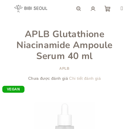
Chuyển
qua
phần
giỏ
Tìm
Đăng
nội
dung
APLB Glutathione
hàng
kiếm
nhập
Niacinamide Ampoule
Serum 40 ml
APLB
Đánh
Chưa được đánh giá
Chi tiết đánh giá
giá
VEGAN
trung
bình
của
sản
phẩm
là
0,0