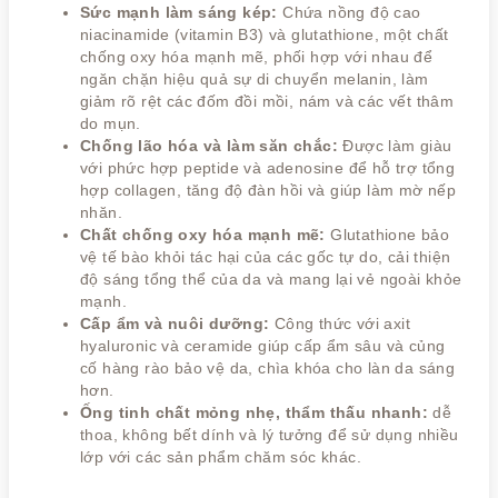
Sức mạnh làm sáng kép:
Chứa nồng độ cao
niacinamide (vitamin B3) và glutathione, một chất
chống oxy hóa mạnh mẽ, phối hợp với nhau để
ngăn chặn hiệu quả sự di chuyển melanin, làm
giảm rõ rệt các đốm đồi mồi, nám và các vết thâm
do mụn.
Chống lão hóa và làm săn chắc:
Được làm giàu
với phức hợp peptide và adenosine để hỗ trợ tổng
hợp collagen, tăng độ đàn hồi và giúp làm mờ nếp
nhăn.
Chất chống oxy hóa mạnh mẽ:
Glutathione bảo
vệ tế bào khỏi tác hại của các gốc tự do, cải thiện
độ sáng tổng thể của da và mang lại vẻ ngoài khỏe
mạnh.
Cấp ẩm và nuôi dưỡng:
Công thức với axit
hyaluronic và ceramide giúp cấp ẩm sâu và củng
cố hàng rào bảo vệ da, chìa khóa cho làn da sáng
hơn.
Ống tinh chất mỏng nhẹ, thẩm thấu nhanh:
dễ
thoa, không bết dính và lý tưởng để sử dụng nhiều
lớp với các sản phẩm chăm sóc khác.