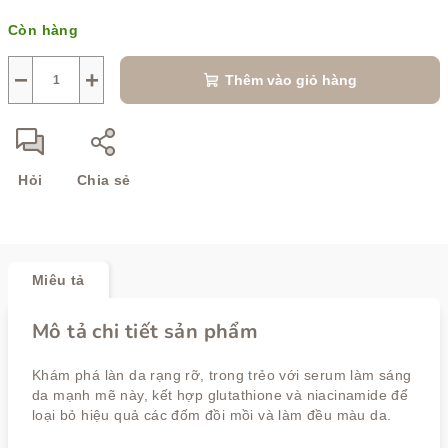
Giá
Còn hàng
đo
lường:
−
+
Thêm vào giỏ hàng
Hỏi
Chia sẻ
Miêu tả
Mô tả chi tiết sản phẩm
Khám phá làn da rạng rỡ, trong trẻo với serum làm sáng
da mạnh mẽ này, kết hợp glutathione và niacinamide để
loại bỏ hiệu quả các đốm đồi mồi và làm đều màu da.