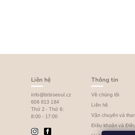
C
h
â
Liên hệ
Thông tin
n
info@bibiseoul.cz
Về chúng tôi
t
606 813 184
Liên hệ
Thứ 2 - Thứ 6:
r
Vận chuyển và tha
8:00 - 17:00
a
Điều khoản và Điều