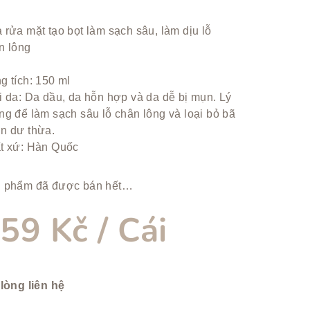
ng
 rửa mặt tạo bọt làm sạch sâu, làm dịu lỗ
h
n lông
g tích: 150 ml
ẩm
i da: Da dầu, da hỗn hợp và da dễ bị mụn. Lý
ng để làm sạch sâu lỗ chân lông và loại bỏ bã
n dư thừa.
t xứ: Hàn Quốc
.
 phẩm đã được bán hết…
59 Kč
/ Cái
 lòng liên hệ
ng: