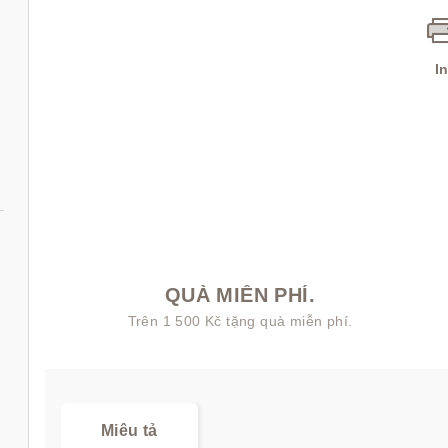
I
QUÀ MIỄN PHÍ.
Trên 1 500 Kč tặng quà miễn phí.
l
Miêu tả
ads) set