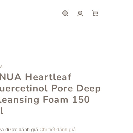
Tìm
Đăng
giỏ
kiếm
nhập
hàng
UA
NUA Heartleaf
uercetinol Pore Deep
leansing Foam 150
l
nh
a được đánh giá
Chi tiết đánh giá