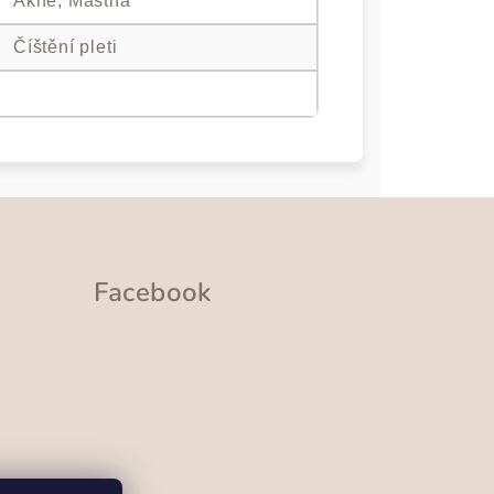
Akné, Mastná
Číštění pleti
Facebook