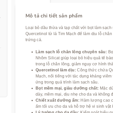
Mô tả chi tiết sản phẩm
 Mask 20g
Loại bỏ dầu thừa và tạp chất với bọt làm sạc
Quercetinol từ lá Tim Mạch để làm dịu lỗ ch
trứng cá.
Làm sạch lỗ chân lông chuyên sâu:
Bọt
Nhôm Silicat giúp loại bỏ hiệu quả tế bào
trong lỗ chân lông, giảm nguy cơ hình t
Quercetinol làm dịu:
Công thức chứa Que
Mạch, nổi tiếng với tác dụng kháng viêm
ứng trong quá trình làm sạch sâu.
Bọt mềm mại, giàu dưỡng chất:
Mặc dù
dày, mềm mại, dịu nhẹ cho da và không để
Chiết xuất dưỡng ẩm:
Hàm lượng cao chi
ẩm tối ưu cho da và hỗ trợ hệ vi sinh vậ
Lý tưởng cho da dầu:
Kiểm soát hiệu q