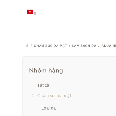
Chuyển
qua
phần
nội
dung
/
CHĂM SÓC DA MẶT
/
LÀM SẠCH DA
/
ANUA H
TRANG
CHỦ
T
h
Nhóm hàng
Bỏ
qua
a
danh
Tất cả
n
mục
Chăm sóc da mặt
h
b
Loại da