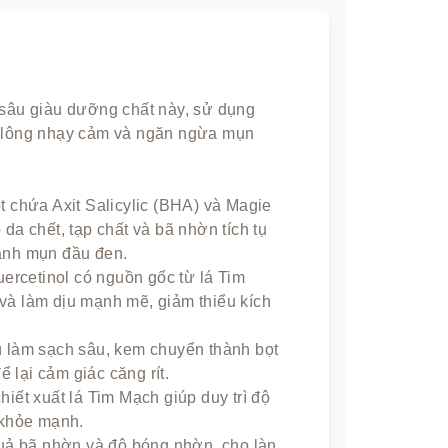
h sâu giàu dưỡng chất này, sử dụng
ân lông nhạy cảm và ngăn ngừa mụn
 chứa Axit Salicylic (BHA) và Magie
 da chết, tạp chất và bã nhờn tích tụ
hành mụn đầu đen.
rcetinol có nguồn gốc từ lá Tim
 và làm dịu mạnh mẽ, giảm thiểu kích
 làm sạch sâu, kem chuyển thành bọt
 lại cảm giác căng rít.
ết xuất lá Tim Mạch giúp duy trì độ
t khỏe mạnh.
uả bã nhờn và độ bóng nhờn, cho làn