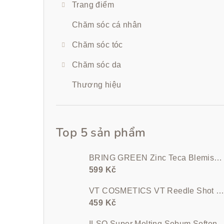
Trang điểm
Chăm sóc cá nhân
Chăm sóc tóc
Chăm sóc da
Thương hiệu
Top 5 sản phẩm
BRING GREEN Zinc Teca Blemish Serum 25 ml
599 Kč
VT COSMETICS VT Reedle Shot 100 50 m
459 Kč
ILSO Super Melting Sebum Softener (cotton p