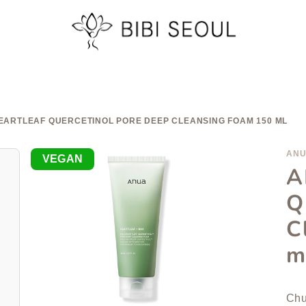
EARTLEAF QUERCETINOL PORE DEEP CLEANSING FOAM 150 ML
AN
VEGAN
A
Q
C
m
Đá
Chư