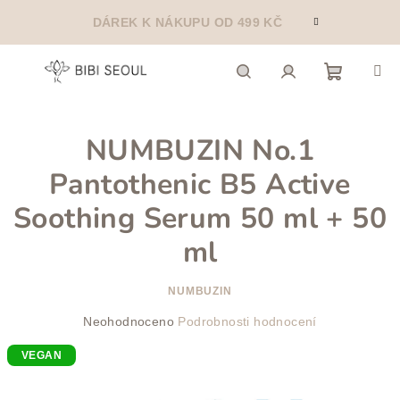
Přejít
DÁREK K NÁKUPU OD 499 KČ
na
obsah
Nákupn
Hledat
Přihlášení
NUMBUZIN No.1
košík
Pantothenic B5 Active
Soothing Serum 50 ml + 50
ml
NUMBUZIN
Průměrné
Neohodnoceno
Podrobnosti hodnocení
hodnocení
VEGAN
produktu
je
0,0