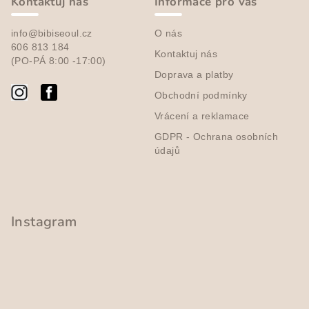
p
Kontaktuj nás
Informace pro vás
a
info@bibiseoul.cz
O nás
t
606 813 184
Kontaktuj nás
í
(PO-PÁ 8:00 -17:00)
Doprava a platby
Obchodní podmínky
Vrácení a reklamace
GDPR - Ochrana osobních
údajů
Instagram