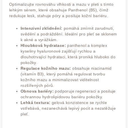
Optimalizujte rovnováhu vlhkosti a mazu v pleti s tímto
lehkým sérem, které obsahuje Panthenol (B5), čímž
redukuje lesk, stahuje póry a posiluje kožní bariéru.
Intenzivní zklidnění:
pomáhá zmírnit zarudnutí,
svědění a podráždění. Ideální pro pleť se sklonem
k akné a vyrážkám.
Hloubková hydratace:
panthenol a komplex
kyseliny hyaluronové zajišťují rychlou a
dlouhotrvající hydrataci, která proniká hluboko do
pokožky.
Regulace kožního mazu:
obsahuje niacinamid
(vitamín B3), který pomáhá regulovat tvorbu
kožního mazu a minimalizovat viditelnost
rozšířených pórů.
Obnova bariéry:
podporuje regeneraci a posiluje
ochrannou hydrolipidovou bariéru pokožky.
Lehká textura:
gelová konzistence se rychle
vstřebává, nezanechává lepivý pocit a nezatěžuje
pleť.