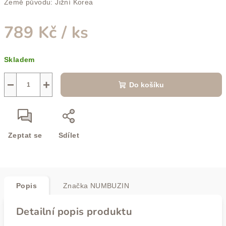
Země původu: Jižní Korea
789 Kč
/ ks
Měrná
Skladem
cena:
−
+
Do košíku
Zeptat se
Sdílet
Popis
Značka
NUMBUZIN
Detailní popis produktu