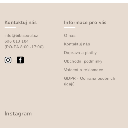
Z
á
p
Kontaktuj nás
Informace pro vás
a
info@bibiseoul.cz
O nás
t
606 813 184
Kontaktuj nás
í
(PO-PÁ 8:00 -17:00)
Doprava a platby
Obchodní podmínky
Vrácení a reklamace
GDPR - Ochrana osobních
údajů
Instagram