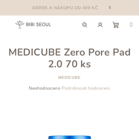
Přejít
DÁREK K NÁKUPU OD 499 KČ
na
obsah
Nákupn
Hledat
Přihlášení
MEDICUBE Zero Pore Pad
košík
2.0 70 ks
MEDICUBE
Průměrné
Neohodnoceno
Podrobnosti hodnocení
hodnocení
produktu
je
0,0
z
5
hvězdiček.