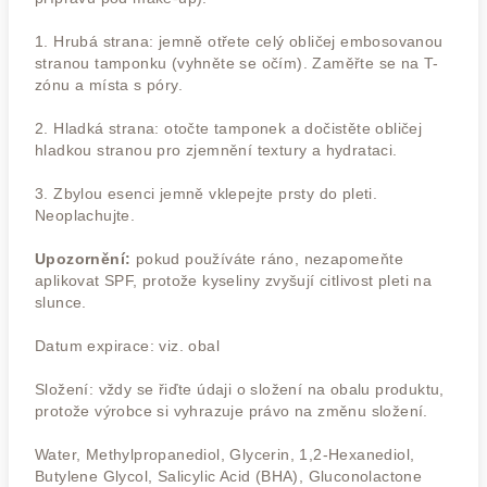
1. Hrubá strana: jemně otřete celý obličej embosovanou
stranou tamponku (vyhněte se očím). Zaměřte se na T-
zónu a místa s póry.
2. Hladká strana: otočte tamponek a dočistěte obličej
hladkou stranou pro zjemnění textury a hydrataci.
3. Zbylou esenci jemně vklepejte prsty do pleti.
Neoplachujte.
Upozornění:
pokud používáte ráno, nezapomeňte
aplikovat SPF, protože kyseliny zvyšují citlivost pleti na
slunce.
Datum expirace: viz. obal
Složení: vždy se řiďte údaji o složení na obalu produktu,
protože výrobce si vyhrazuje právo na změnu složení.
Water, Methylpropanediol, Glycerin, 1,2-Hexanediol,
Butylene Glycol, Salicylic Acid (BHA), Gluconolactone