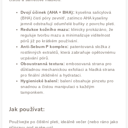
Dvojí účinek (AHA + BHA):
kyselina salicylová
(BHA) čistí póry zevnitř, zatímco AHA kyseliny
jemně odstraňují odumřelé buňky z povrchu pleti.
Redukce kožního mazu:
klinicky prokázáno, že
reguluje tvorbu mazu a minimalizuje viditelnost
pórů již po krátkém používání.
Anti-Sebum P komplex:
patentovaná složka z
rostlinných extraktů, která zabraňuje opětovnému
ucpávání pórů.
Oboustranná textura:
embosovaná strana pro
důkladnou mechanickou exfoliaci a hladká strana
pro finální zklidnění a hydrataci.
Hygienické balení:
balení obsahuje pinzetu pro
snadnou a čistou manipulaci s každým
tamponkem.
Jak používat:
Používejte po čištění pleti, ideálně večer (nebo ráno jako
přípravu pod make-up).