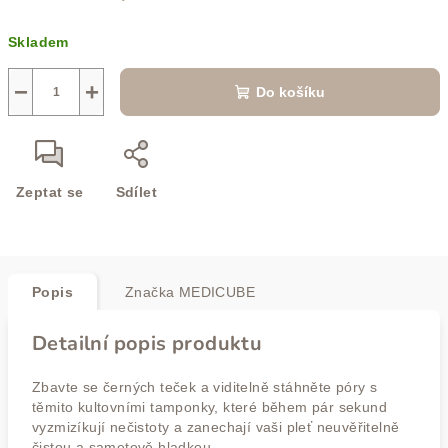
Měrná
Skladem
cena:
−
+
Do košíku
Zeptat se
Sdílet
Popis
Značka
MEDICUBE
Detailní popis produktu
Zbavte se černých teček a viditelně stáhněte póry s
těmito kultovními tamponky, které během pár sekund
vyzmizíkují nečistoty a zanechají vaši pleť neuvěřitelně
čistou a sametově hladkou.