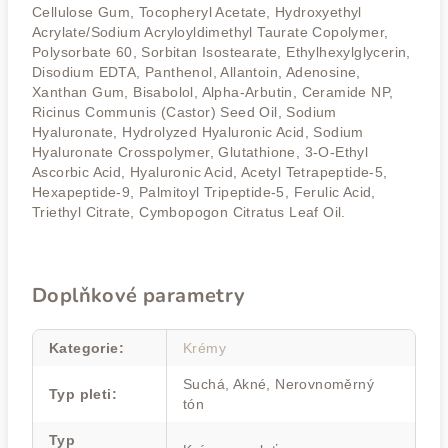
Cellulose Gum, Tocopheryl Acetate, Hydroxyethyl
Acrylate/Sodium Acryloyldimethyl Taurate Copolymer,
Polysorbate 60, Sorbitan Isostearate, Ethylhexylglycerin,
Disodium EDTA, Panthenol, Allantoin, Adenosine,
Xanthan Gum, Bisabolol, Alpha-Arbutin, Ceramide NP,
Ricinus Communis (Castor) Seed Oil, Sodium
Hyaluronate, Hydrolyzed Hyaluronic Acid, Sodium
Hyaluronate Crosspolymer, Glutathione, 3-O-Ethyl
Ascorbic Acid, Hyaluronic Acid, Acetyl Tetrapeptide-5,
Hexapeptide-9, Palmitoyl Tripeptide-5, Ferulic Acid,
Triethyl Citrate, Cymbopogon Citratus Leaf Oil.
Doplňkové parametry
Kategorie
:
Krémy
Suchá, Akné, Nerovnoměrný
Typ pleti
:
tón
Typ