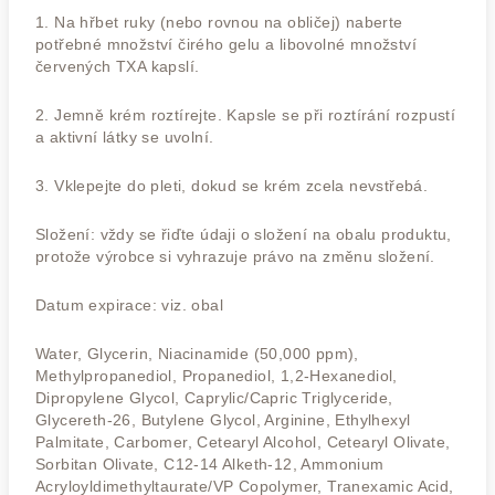
1. Na hřbet ruky (nebo rovnou na obličej) naberte
potřebné množství čirého gelu a libovolné množství
červených TXA kapslí.
2. Jemně krém roztírejte. Kapsle se při roztírání rozpustí
a aktivní látky se uvolní.
3. Vklepejte do pleti, dokud se krém zcela nevstřebá.
Složení: vždy se řiďte údaji o složení na obalu produktu,
protože výrobce si vyhrazuje právo na změnu složení.
Datum expirace: viz. obal
Water, Glycerin, Niacinamide (50,000 ppm),
Methylpropanediol, Propanediol, 1,2-Hexanediol,
Dipropylene Glycol, Caprylic/Capric Triglyceride,
Glycereth-26, Butylene Glycol, Arginine, Ethylhexyl
Palmitate, Carbomer, Cetearyl Alcohol, Cetearyl Olivate,
Sorbitan Olivate, C12-14 Alketh-12, Ammonium
Acryloyldimethyltaurate/VP Copolymer, Tranexamic Acid,