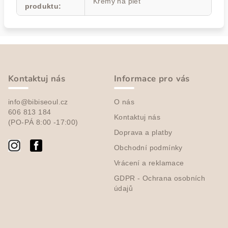
Krémy na pleť
produktu
:
Z
á
p
Kontaktuj nás
Informace pro vás
a
info@bibiseoul.cz
O nás
t
606 813 184
Kontaktuj nás
í
(PO-PÁ 8:00 -17:00)
Doprava a platby
Obchodní podmínky
Vrácení a reklamace
GDPR - Ochrana osobních
údajů