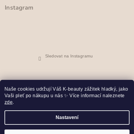
Instagram
Sledovat na Instagramu
Naše cookies udržují Váš K-beauty zážitek hladký, jako
Vaši pleť po nákupu u nás ✨ Více informací naleznete
Facebook
zde
.
Nastavení
Copyright 2026
Bibi Seoul
. Všechna práva vyhrazena.
Upravit nastavení cookies