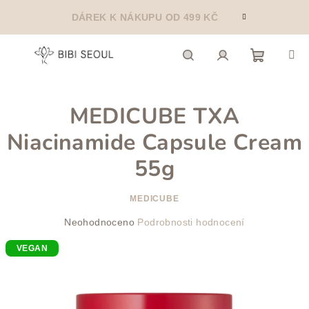
Přejít
DÁREK K NÁKUPU OD 499 KČ
na
obsah
Nákupn
Hledat
Přihlášení
MEDICUBE TXA
košík
Niacinamide Capsule Cream
55g
MEDICUBE
Průměrné
Neohodnoceno
Podrobnosti hodnocení
hodnocení
VEGAN
produktu
je
0,0
z
5