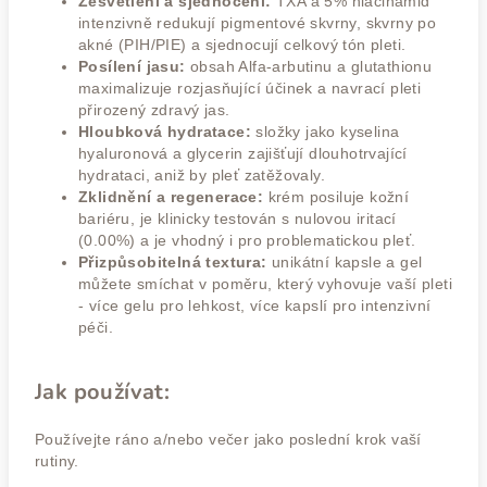
Zesvětlení a sjednocení:
TXA a 5% niacinamid
intenzivně redukují pigmentové skvrny, skvrny po
akné (PIH/PIE) a sjednocují celkový tón pleti.
Posílení jasu:
obsah Alfa-arbutinu a glutathionu
maximalizuje rozjasňující účinek a navrací pleti
přirozený zdravý jas.
Hloubková hydratace:
složky jako kyselina
hyaluronová a glycerin zajišťují dlouhotrvající
hydrataci, aniž by pleť zatěžovaly.
Zklidnění a regenerace:
krém posiluje kožní
bariéru, je klinicky testován s nulovou iritací
(0.00%) a je vhodný i pro problematickou pleť.
Přizpůsobitelná textura:
unikátní kapsle a gel
můžete smíchat v poměru, který vyhovuje vaší pleti
- více gelu pro lehkost, více kapslí pro intenzivní
péči.
Jak používat:
Používejte ráno a/nebo večer jako poslední krok vaší
rutiny.