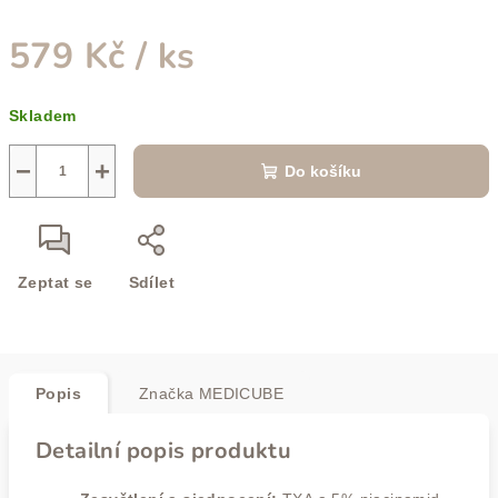
579 Kč
/ ks
Měrná
Skladem
cena:
−
+
Do košíku
Zeptat se
Sdílet
Popis
Značka
MEDICUBE
Detailní popis produktu