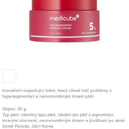
hvězdiček.
Inovativní rozjasňující krém, který cíleně řeší problémy s
hyperpigmentací a nerovnoměrným tónem pleti.
Objem: 55 g
Typ pleti: všechny typy pleti. Ideální pro pleť s pigmentací,
tmavými skvrnami, nerovnoměrným tónem a jizvičkami po akné.
Země Původu: Jižní Korea