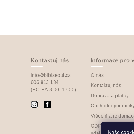
Z
á
p
Kontaktuj nás
Informace pro 
a
info@bibiseoul.cz
O nás
t
606 813 184
Kontaktuj nás
(PO-PÁ 8:00 -17:00)
í
Doprava a platby
Obchodní podmínk
Vrácení a reklamac
GDPR - Ochrana o
Naše cookie
údajů