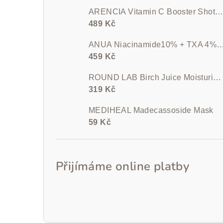
ARENCIA Vitamin C Booster Shot 30 ml
489 Kč
ANUA Niacinamide10% + TXA 4% Dark Spot Removin
459 Kč
ROUND LAB Birch Juice Moisturizing Sun Cream SPF 50+ PA++++ 50 ml
319 Kč
MEDIHEAL Madecassoside Mask
59 Kč
Přijímáme online platby