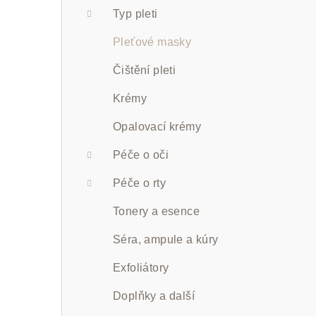
a
Typ pleti
n
Pleťové masky
n
Čištění pleti
í
Krémy
p
Opalovací krémy
a
Péče o oči
n
Péče o rty
e
Tonery a esence
l
Séra, ampule a kúry
Exfoliátory
Doplňky a další