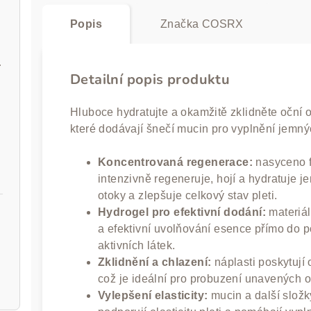
Popis
Značka
COSRX
g Serum 30ml
Detailní popis produktu
Hluboce hydratujte a okamžitě zklidněte oční o
které dodávají šnečí mucin pro vyplnění jemnýc
Koncentrovaná regenerace:
nasyceno fi
intenzivně regeneruje, hojí a hydratuje 
otoky a zlepšuje celkový stav pleti.
Hydrogel pro efektivní dodání:
materiál
a efektivní uvolňování esence přímo do p
aktivních látek.
Zklidnění a chlazení:
náplasti poskytují 
což je ideální pro probuzení unavených o
Vylepšení elasticity:
mucin a další složk