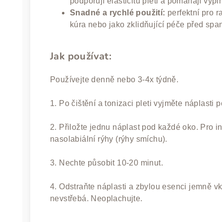
podporují elasticitu pleti a pomáhají vypl
Snadné a rychlé použití:
perfektní pro r
kúra nebo jako zklidňující péče před spa
Jak používat:
Používejte denně nebo 3-4x týdně.
1. Po čištění a tonizaci pleti vyjměte náplasti
2. Přiložte jednu náplast pod každé oko. Pro in
nasolabiální rýhy (rýhy smíchu).
3. Nechte působit 10-20 minut.
4. Odstraňte náplasti a zbylou esenci jemně v
nevstřebá. Neoplachujte.