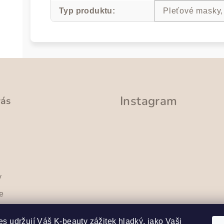
Typ produktu
:
Pleťové masky,
Instagram
vás
y
e
sobních
Sledovat na Instag
s udržují Váš K-beauty zážitek hladký, jako Vaši