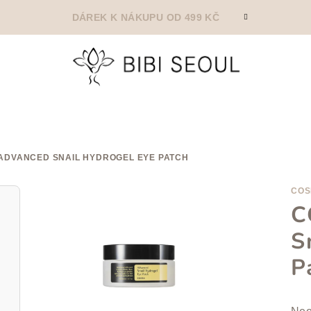
DÁREK K NÁKUPU OD 499 KČ
ADVANCED SNAIL HYDROGEL EYE PATCH
COS
C
S
P
Prů