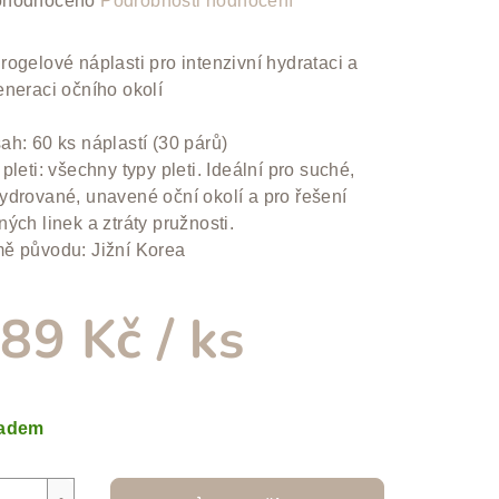
hodnoceno
Podrobnosti hodnocení
nocení
duktu
rogelové náplasti pro intenzivní hydrataci a
eneraci očního okolí
ah: 60 ks náplastí (30 párů)
pleti: všechny typy pleti. Ideální pro suché,
zdiček.
ydrované, unavené oční okolí a pro řešení
ých linek a ztráty pružnosti.
ě původu: Jižní Korea
89 Kč
/ ks
ná
a:
ladem