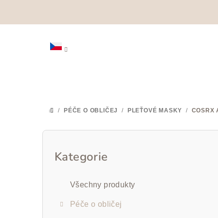
Přejít
na
obsah
/
PÉČE O OBLIČEJ
/
PLEŤOVÉ MASKY
/
COSRX 
DOMŮ
P
o
Kategorie
Přeskočit
kategorie
s
Všechny produkty
t
Péče o obličej
r