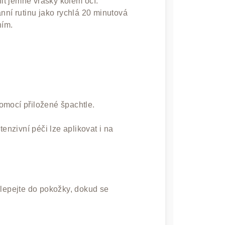
nit jemné vrásky kolem očí.
anní rutinu jako rychlá 20 minutová
ním.
 pomocí přiložené špachtle.
tenzivní péči lze aplikovat i na
klepejte do pokožky, dokud se