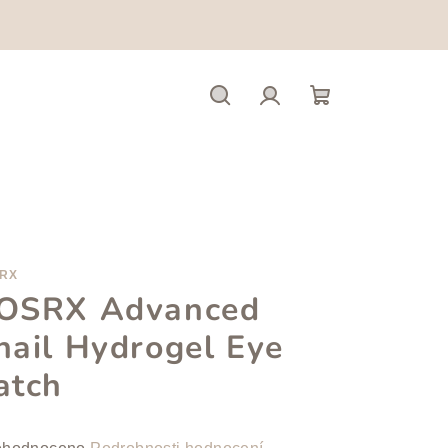
Hledat
Přihlášení
Nákupní
košík
RX
OSRX Advanced
nail Hydrogel Eye
atch
měrné