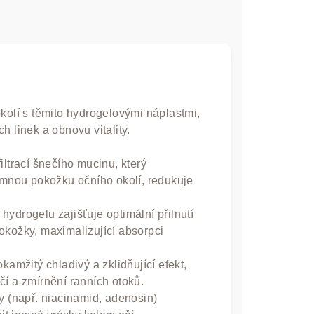
kolí s těmito hydrogelovými náplastmi,
h linek a obnovu vitality.
ltrací šnečího mucinu, který
jemnou pokožku očního okolí, redukuje
 hydrogelu zajišťuje optimální přilnutí
okožky, maximalizující absorpci
okamžitý chladivý a zklidňující efekt,
čí a zmírnění ranních otoků.
y (např. niacinamid, adenosin)