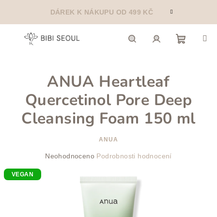
Přejít
DÁREK K NÁKUPU OD 499 KČ
na
obsah
Nákupn
Hledat
Přihlášení
ANUA Heartleaf
košík
Quercetinol Pore Deep
Cleansing Foam 150 ml
ANUA
Průměrné
Neohodnoceno
Podrobnosti hodnocení
hodnocení
VEGAN
produktu
je
0,0
z
5