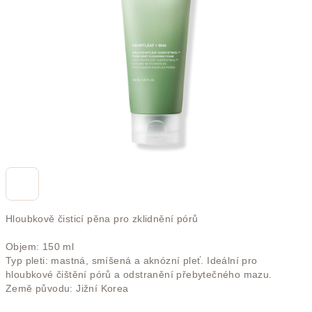
hvězdiček.
Hloubkově čisticí pěna pro zklidnění pórů
Objem: 150 ml
Typ pleti: mastná, smíšená a aknózní pleť. Ideální pro
hloubkové čištění pórů a odstranění přebytečného mazu.
Země původu: Jižní Korea