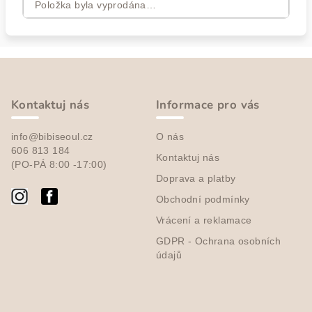
Položka byla vyprodána…
Z
á
p
Kontaktuj nás
Informace pro vás
a
info@bibiseoul.cz
O nás
t
606 813 184
Kontaktuj nás
í
(PO-PÁ 8:00 -17:00)
Doprava a platby
Obchodní podmínky
Vrácení a reklamace
GDPR - Ochrana osobních
údajů