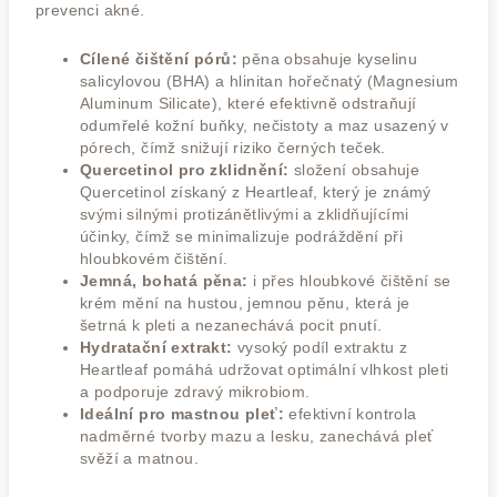
prevenci akné.
Cílené čištění pórů:
pěna obsahuje kyselinu
salicylovou (BHA) a hlinitan hořečnatý (Magnesium
Aluminum Silicate), které efektivně odstraňují
odumřelé kožní buňky, nečistoty a maz usazený v
pórech, čímž snižují riziko černých teček.
Quercetinol pro zklidnění:
složení obsahuje
Quercetinol získaný z Heartleaf, který je známý
svými silnými protizánětlivými a zklidňujícími
účinky, čímž se minimalizuje podráždění při
hloubkovém čištění.
Jemná, bohatá pěna:
i přes hloubkové čištění se
krém mění na hustou, jemnou pěnu, která je
šetrná k pleti a nezanechává pocit pnutí.
Hydratační extrakt:
vysoký podíl extraktu z
Heartleaf pomáhá udržovat optimální vlhkost pleti
a podporuje zdravý mikrobiom.
Ideální pro mastnou pleť:
efektivní kontrola
nadměrné tvorby mazu a lesku, zanechává pleť
svěží a matnou.