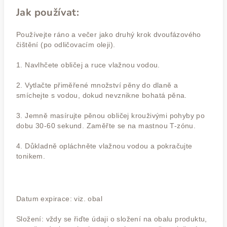
Jak používat:
Používejte ráno a večer jako druhý krok dvoufázového
čištění (po odličovacím oleji).
1. Navlhčete obličej a ruce vlažnou vodou.
2. Vytlačte přiměřené množství pěny do dlaně a
smíchejte s vodou, dokud nevznikne bohatá pěna.
3. Jemně masírujte pěnou obličej krouživými pohyby po
dobu 30-60 sekund. Zaměřte se na mastnou T-zónu.
4. Důkladně opláchněte vlažnou vodou a pokračujte
tonikem.
Datum expirace: viz. obal
Složení: vždy se řiďte údaji o složení na obalu produktu,