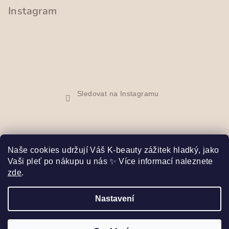
Instagram
Sledovat na Instagramu
Naše cookies udržují Váš K-beauty zážitek hladký, jako
Vaši pleť po nákupu u nás ✨ Více informací naleznete
Facebook
zde
.
Nastavení
Copyright 2026
Bibi Seoul
. Všechna práva vyhrazena.
Upravit nastavení cookies