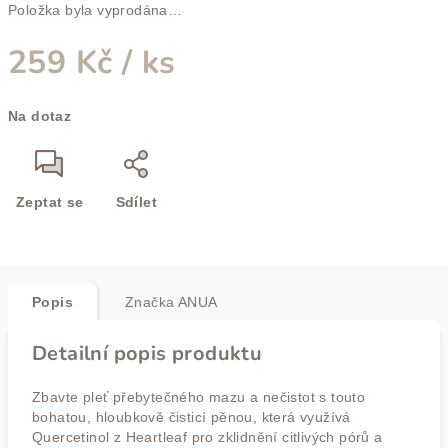
Položka byla vyprodána…
259 Kč
/ ks
Měrná
Na dotaz
cena:
Zeptat se
Sdílet
Popis
Značka
ANUA
Detailní popis produktu
Zbavte pleť přebytečného mazu a nečistot s touto
bohatou, hloubkově čisticí pěnou, která využívá
Quercetinol z Heartleaf pro zklidnění citlivých pórů a